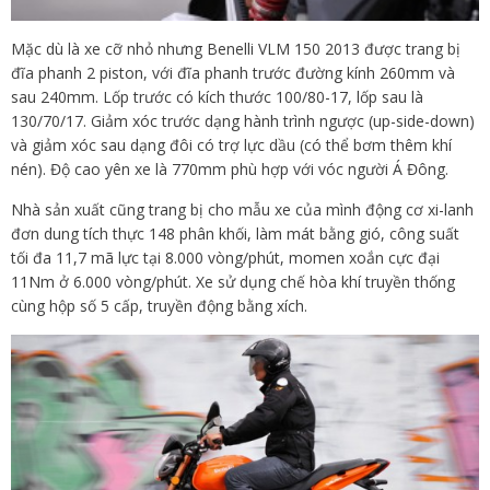
Mặc dù là xe cỡ nhỏ nhưng Benelli VLM 150 2013 được trang bị
đĩa phanh 2 piston, với đĩa phanh trước đường kính 260mm và
sau 240mm. Lốp trước có kích thước 100/80-17, lốp sau là
130/70/17. Giảm xóc trước dạng hành trình ngược (up-side-down)
và giảm xóc sau dạng đôi có trợ lực dầu (có thể bơm thêm khí
nén). Độ cao yên xe là 770mm phù hợp với vóc người Á Đông.
Nhà sản xuất cũng trang bị cho mẫu xe của mình động cơ xi-lanh
đơn dung tích thực 148 phân khối, làm mát bằng gió, công suất
tối đa 11,7 mã lực tại 8.000 vòng/phút, momen xoắn cực đại
11Nm ở 6.000 vòng/phút. Xe sử dụng chế hòa khí truyền thống
cùng hộp số 5 cấp, truyền động bằng xích.