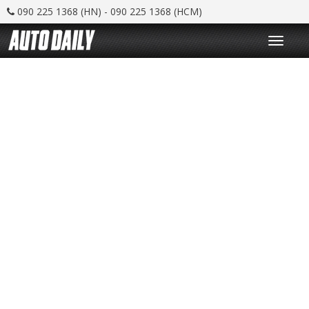
090 225 1368 (HN) - 090 225 1368 (HCM)
T
o
g
g
l
e
n
a
v
i
g
a
t
i
o
n