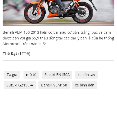
Benelli VLM 150 2013 hiện có ba màu cơ bản: trắng, bạc và cam
được bán với giá 55,9 triệu đồng tại các đại lý bán lẻ của hệ thống
Motorrock trên toàn quốc.
Thế Đạt
(TTTĐ)
Tags:
mô tô
Suzuki EN150A
xe côn tay
Suzuki GZ150-A
Benelli VLM150
xe bình dân