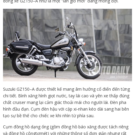
dòng xe GZ150–A như là một “làn gió mới” đáng mong đợi.
Suzuki GZ150–A được thiết kế mang âm hưởng cổ điển đến từng
chi tiết. Bình xăng hình giọt nước, tay lái cao và yên xe thấp đúng
chất cruiser mang lại cảm giác thoải mái cho người lái. Đèn pha
hình đầu đạn. Cụm đèn hậu với cặp xi-nhan kéo dài sang hai bên
tạo sự bề thế cho chiếc xe khi nhìn từ phía sau.
Cụm đồng hồ dạng ống (gồm đồng hồ báo xăng được tách riêng
và đồng hồ côngtơmét) với những thông số đơn giản nhưng rất