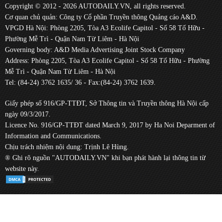
Copyright © 2012 - 2026 AUTODAILY.VN, all rights reserved.
Cơ quan chủ quản: Công ty Cổ phần Truyền thông Quảng cáo A&D.
VPGD Hà Nội: Phòng 2205, Tòa A3 Ecolife Capitol - Số 58 Tố Hữu -
Phường Mễ Trì - Quận Nam Từ Liêm - Hà Nội
Governing body: A&D Media Advertising Joint Stock Company
Address: Phòng 2205, Tòa A3 Ecolife Capitol - Số 58 Tố Hữu - Phường
Mễ Trì - Quận Nam Từ Liêm - Hà Nội
Tel: (84-24) 3762 1635/ 36 - Fax:(84-24) 3762 1639.
Giấy phép số 916/GP-TTĐT, Sở Thông tin và Truyền thông Hà Nội cấp
ngày 09/3/2017.
Licence No. 916/GP-TTĐT dated March 9, 2017 by Ha Noi Deparment of
Information and Communications.
Chịu trách nhiệm nội dung: Trịnh Lê Hùng.
® Ghi rõ nguồn "AUTODAILY.VN" khi bạn phát hành lại thông tin từ
website này.