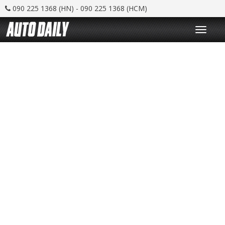
090 225 1368 (HN) - 090 225 1368 (HCM)
T
o
g
g
l
e
n
a
v
i
g
a
t
i
o
n