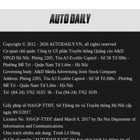
Copyright © 2012 - 2026 AUTODAILY.VN, all rights reserved.
Cơ quan chủ quản: Công ty Cổ phần Truyền thông Quảng cáo A&D.
VPGD Hà Nội: Phòng 2205, Tòa A3 Ecolife Capitol - Số 58 Tố Hữu -
Phường Mễ Trì - Quận Nam Từ Liêm - Hà Nội
Governing body: A&D Media Advertising Joint Stock Company
Address: Phòng 2205, Tòa A3 Ecolife Capitol - Số 58 Tố Hữu - Phường
Mễ Trì - Quận Nam Từ Liêm - Hà Nội
Tel: (84-24) 3762 1635/ 36 - Fax:(84-24) 3762 1639.
Giấy phép số 916/GP-TTĐT, Sở Thông tin và Truyền thông Hà Nội cấp
ngày 09/3/2017.
Licence No. 916/GP-TTĐT dated March 9, 2017 by Ha Noi Deparment of
Information and Communications.
Chịu trách nhiệm nội dung: Trịnh Lê Hùng.
® Ghi rõ nguồn "AUTODAILY.VN" khi bạn phát hành lại thông tin từ