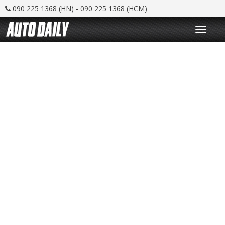
090 225 1368 (HN) - 090 225 1368 (HCM)
T
o
g
g
l
e
n
a
v
i
g
a
t
i
o
n