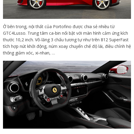
Ở bên trong, nội thất của Portofino được chia sẻ nhiều từ
GTC4Lusso. Trung tâm ca-bin nổi bật với màn hình cảm ứng kích
thước 10,2 inch. Vô-lăng 3 chấu tương tự như trên 812 SuperFast
tích hợp nút khởi động, núm xoay chuyển chế độ lái, điều chỉnh hệ
thống giảm xóc, xi-nhan, …