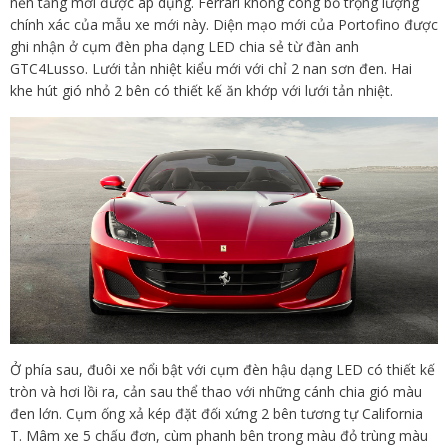
nền tảng mới được áp dụng. Ferrari không công bố trọng lượng
chính xác của mẫu xe mới này. Diện mạo mới của Portofino được
ghi nhận ở cụm đèn pha dạng LED chia sẻ từ đàn anh
GTC4Lusso. Lưới tản nhiệt kiểu mới với chỉ 2 nan sơn đen. Hai
khe hút gió nhỏ 2 bên có thiết kế ăn khớp với lưới tản nhiệt.
Ở phía sau, đuôi xe nổi bật với cụm đèn hậu dạng LED có thiết kế
tròn và hơi lồi ra, cản sau thể thao với những cánh chia gió màu
đen lớn. Cụm ống xả kép đặt đối xứng 2 bên tương tự California
T. Mâm xe 5 chấu đơn, cùm phanh bên trong màu đỏ trùng màu