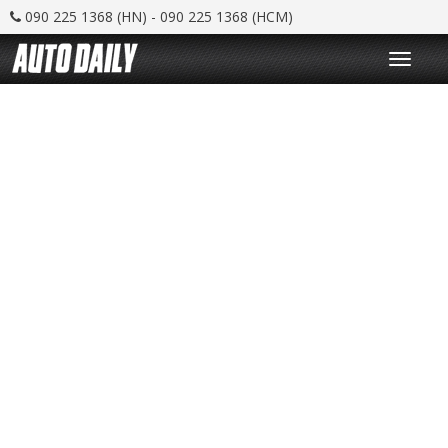
090 225 1368 (HN) - 090 225 1368 (HCM)
T
o
g
g
l
e
n
a
v
i
g
a
t
i
o
n