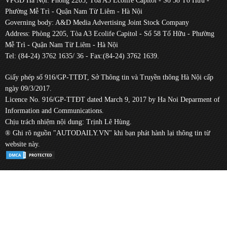
VPGD Hà Nội: Phòng 2205, Tòa A3 Ecolife Capitol - Số 58 Tố Hữu -
Phường Mễ Trì - Quận Nam Từ Liêm - Hà Nội
Governing body: A&D Media Advertising Joint Stock Company
Address: Phòng 2205, Tòa A3 Ecolife Capitol - Số 58 Tố Hữu - Phường
Mễ Trì - Quận Nam Từ Liêm - Hà Nội
Tel: (84-24) 3762 1635/ 36 - Fax:(84-24) 3762 1639.
Giấy phép số 916/GP-TTĐT, Sở Thông tin và Truyền thông Hà Nội cấp
ngày 09/3/2017.
Licence No. 916/GP-TTĐT dated March 9, 2017 by Ha Noi Deparment of
Information and Communications.
Chịu trách nhiệm nội dung: Trịnh Lê Hùng.
® Ghi rõ nguồn "AUTODAILY.VN" khi bạn phát hành lại thông tin từ
website này.