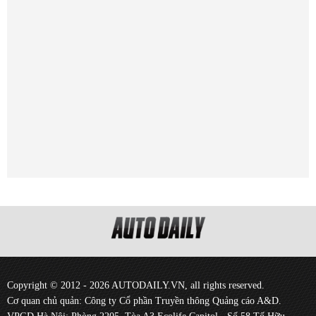
Copyright © 2012 - 2026 AUTODAILY.VN, all rights reserved.
Cơ quan chủ quản: Công ty Cổ phần Truyền thông Quảng cáo A&D.