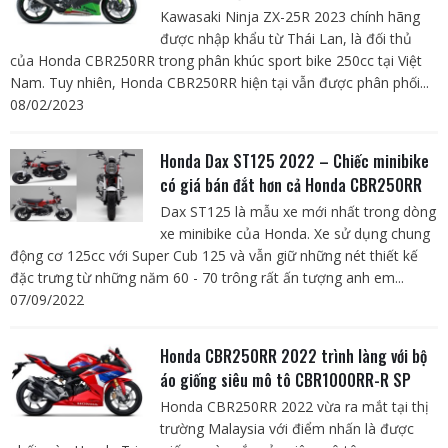
Kawasaki Ninja ZX-25R 2023 chính hãng
được nhập khẩu từ Thái Lan, là đối thủ
của Honda CBR250RR trong phân khúc sport bike 250cc tại Việt
Nam. Tuy nhiên, Honda CBR250RR hiện tại vẫn được phân phối...
08/02/2023
Honda Dax ST125 2022 – Chiếc minibike
có giá bán đắt hơn cả Honda CBR250RR
Dax ST125 là mẫu xe mới nhất trong dòng
xe minibike của Honda. Xe sử dụng chung
động cơ 125cc với Super Cub 125 và vẫn giữ những nét thiết kế
đặc trưng từ những năm 60 - 70 trông rất ấn tượng anh em...
07/09/2022
Honda CBR250RR 2022 trình làng với bộ
áo giống siêu mô tô CBR1000RR-R SP
Honda CBR250RR 2022 vừa ra mắt tại thị
trường Malaysia với điểm nhấn là được