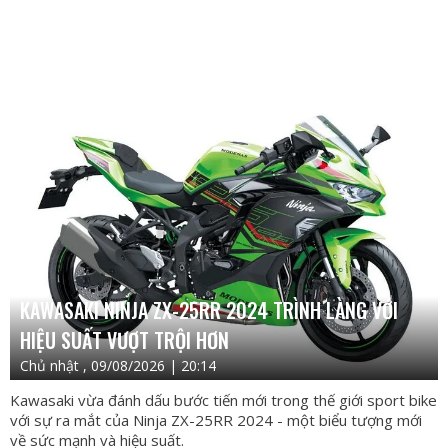
KAWASAKI NINJA ZX-25RR 2024 TRÌNH LÀNG VỚI
HIỆU SUẤT VƯỢT TRỘI HƠN
Chủ nhật , 09/08/2026 | 20:14
Kawasaki vừa đánh dấu bước tiến mới trong thế giới sport bike
với sự ra mắt của Ninja ZX-25RR 2024 - một biểu tượng mới
về sức mạnh và hiệu suất.