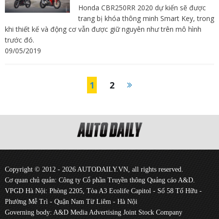
Honda CBR250RR 2020 dự kiến sẽ được
trang bị khóa thông minh Smart Key, trong
khi thiết kế và động cơ vẫn được giữ nguyên như trên mô hình
trước đó.
09/05/2019
1
2
Copyright © 2012 - 2026 AUTODAILY.VN, all rights reserved.
Cơ quan chủ quản: Công ty Cổ phần Truyền thông Quảng cáo A&D.
VPGD Hà Nội: Phòng 2205, Tòa A3 Ecolife Capitol - Số 58 Tố Hữu -
Phường Mễ Trì - Quận Nam Từ Liêm - Hà Nội
Governing body: A&D Media Advertising Joint Stock Company