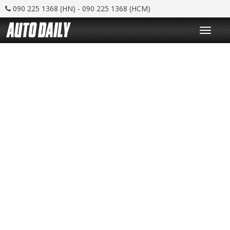
090 225 1368 (HN) - 090 225 1368 (HCM)
T
o
g
g
l
e
n
a
v
i
g
a
t
i
o
n