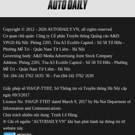
Copyright © 2012 - 2026 AUTODAILY.VN, all rights reserved.
Cơ quan chủ quản: Công ty Cổ phần Truyền thông Quảng cáo A&D.
VPGD Hà Nội: Phòng 2205, Tòa A3 Ecolife Capitol - Số 58 Tố Hữu -
Phường Mễ Trì - Quận Nam Từ Liêm - Hà Nội
Governing body: A&D Media Advertising Joint Stock Company
Address: Phòng 2205, Tòa A3 Ecolife Capitol - Số 58 Tố Hữu - Phường
Mễ Trì - Quận Nam Từ Liêm - Hà Nội
Tel: (84-24) 3762 1635/ 36 - Fax:(84-24) 3762 1639.
Giấy phép số 916/GP-TTĐT, Sở Thông tin và Truyền thông Hà Nội cấp
ngày 09/3/2017.
Licence No. 916/GP-TTĐT dated March 9, 2017 by Ha Noi Deparment of
Information and Communications.
Chịu trách nhiệm nội dung: Trịnh Lê Hùng.
® Ghi rõ nguồn "AUTODAILY.VN" khi bạn phát hành lại thông tin từ
website này.