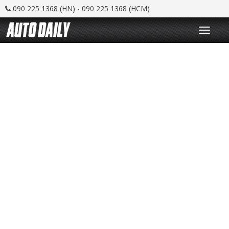
090 225 1368 (HN) - 090 225 1368 (HCM)
T
o
g
g
l
e
n
a
v
i
g
a
t
i
o
n