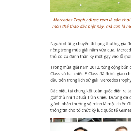
Mercedes Trophy được xem là sân chơi 
môn thể thao đặc biệt này, mà còn là mộ
Ngoài những chuyến đi hạng thương gia đế
riêng trong mùa giải năm vừa qua, Merce
thủ có cú đánh thần kỳ một gậy vào lỗ (hol
Trong mùa giải năm 2012, tổng cộng bốn 
Class và hai chiếc E-Class đã được giao c
đầu tiên trong lịch sử giải MercedesTroph
Đặc biệt, tại chung kết toàn quốc diễn ra t
golf thủ nhí 12 tuổi Trần Chiêu Dương đã 
giành phần thưởng về mình là một chiếc GL
thông tin cho tổ chức kỷ lục quốc tế Guines