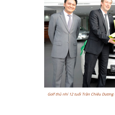
Golf thủ nhí 12 tuổi Trần Chiêu Dương 