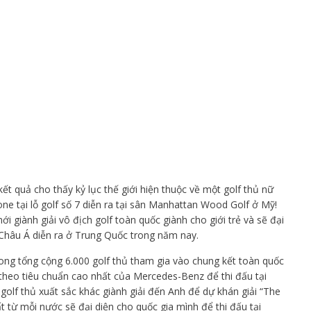
ết quả cho thấy kỷ lục thế giới hiện thuộc về một golf thủ nữ
 one tại lỗ golf số 7 diễn ra tại sân Manhattan Wood Golf ở Mỹ!
 giành giải vô địch golf toàn quốc giành cho giới trẻ và sẽ đại
s Châu Á diễn ra ở Trung Quốc trong năm nay.
rong tổng cộng 6.000 golf thủ tham gia vào chung kết toàn quốc
theo tiêu chuẩn cao nhất của Mercedes-Benz để thi đấu tại
 golf thủ xuất sắc khác giành giải đến Anh để dự khán giải “The
t từ mỗi nước sẽ đại diện cho quốc gia mình để thi đấu tại