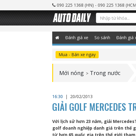
090 225 1368 (HN) - 090 225 1368 (HCM
Đánh giá xe
So sánh
Đánh giá 
Mua - Bán xe ngay
Mới nóng
Trong nước
>
16:30
|
20/02/2013
GIẢI GOLF MERCEDES 
Với lịch sử hơn 23 năm, giải Mercede
golf doanh nghiệp danh giá trên thế g
từ hơn 65 quốc gia trên thế giới tham 