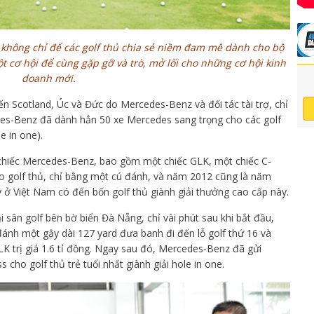
không chỉ để các golf thủ chia sẻ niềm đam mê dành cho bộ
t cơ hội để cùng gặp gỡ và trò, mở lối cho những cơ hội kinh
doanh mới.
n Scotland, Úc và Đức do Mercedes-Benz và đối tác tài trợ, chỉ
des-Benz đã dành hẳn 50 xe Mercedes sang trọng cho các golf
e in one).
chiếc Mercedes-Benz, bao gồm một chiếc GLK, một chiếc C-
ho golf thủ, chỉ bằng một cú đánh, và năm 2012 cũng là năm
y ở Việt Nam có đến bốn golf thủ giành giải thưởng cao cấp này.
ại sân golf bên bờ biển Đà Nẵng, chỉ vài phút sau khi bắt đầu,
đánh một gậy dài 127 yard đưa banh đi đến lỗ golf thứ 16 và
K trị giá 1.6 tỉ đồng. Ngay sau đó, Mercedes-Benz đã gửi
s cho golf thủ trẻ tuổi nhất giành giải hole in one.