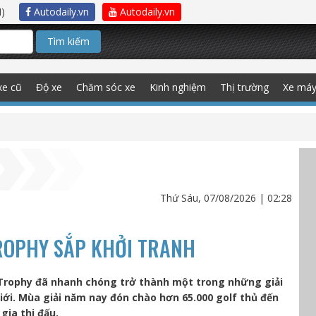
)
Autodaily.vn
Autodaily.vn
Tìm kiếm
xe cũ
Độ xe
Chăm sóc xe
Kinh nghiệm
Thị trường
Xe má
Thứ Sáu, 07/08/2026 | 02:28
TROPHY SẮP KHỞI TRANH
sTrophy đã nhanh chóng trở thành một trong những giải
iới. Mùa giải năm nay đón chào hơn 65.000 golf thủ đến
gia thi đấu.