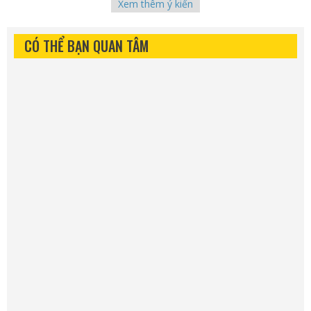
Xem thêm ý kiến
CÓ THỂ BẠN QUAN TÂM