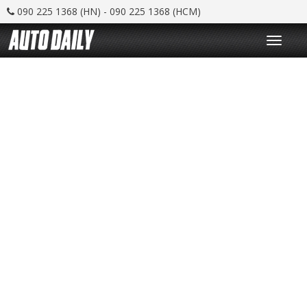
090 225 1368 (HN) - 090 225 1368 (HCM)
T
o
g
g
l
e
n
a
v
i
g
a
t
i
o
n