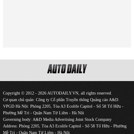
Copyright © 2012 - 2026 AUTODAILY.VN, all rights reserved.
Cơ quan chủ quản: Công ty Cổ phần Truyền thông Quảng cáo A&D.
VPGD Hà Nội: Phòng 2205, Tòa A3 Ecolife Capitol - Số 58 Tố Hữu -
Phường Mễ Trì - Quận Nam Từ Liêm - Hà Nội
Governing body: A&D Media Advertising Joint Stock Company
Address: Phòng 2205, Tòa A3 Ecolife Capitol - Số 58 Tố Hữu - Phường
Mễ Trì - Quận Nam Từ Liêm - Hà Nội