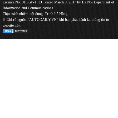
Licence No. 916/GP-TTĐT dated March 9, 2017 by Ha Noi Deparment of
Information and Communications.
Chịu trách nhiệm nội dung: Trịnh Lê Hùng.
® Ghi rõ nguồn "AUTODAILY.VN" khi bạn phát hành lại thông tin từ
website này.