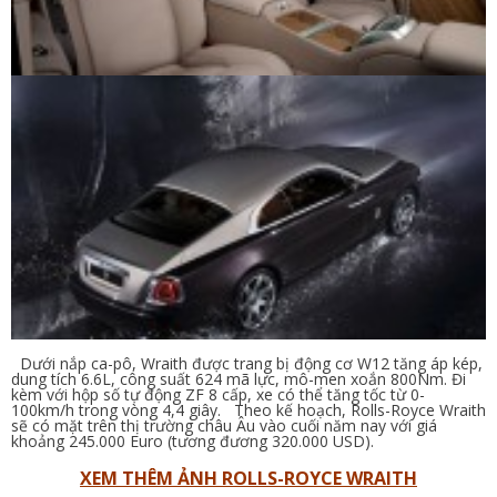
Dưới nắp ca-pô, Wraith được trang bị động cơ W12 tăng áp kép,
dung tích 6.6L, công suất 624 mã lực, mô-men xoắn 800Nm. Đi
kèm với hộp số tự động ZF 8 cấp, xe có thể tăng tốc từ 0-
100km/h trong vòng 4,4 giây. Theo kế hoạch, Rolls-Royce Wraith
sẽ có mặt trên thị trường châu Âu vào cuối năm nay với giá
khoảng 245.000 Euro (tương đương 320.000 USD).
XEM THÊM ẢNH ROLLS-ROYCE WRAITH