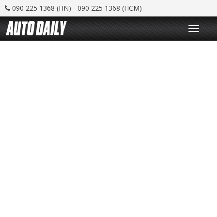
090 225 1368 (HN) - 090 225 1368 (HCM)
T
o
g
g
l
e
n
a
v
i
g
a
t
i
o
n