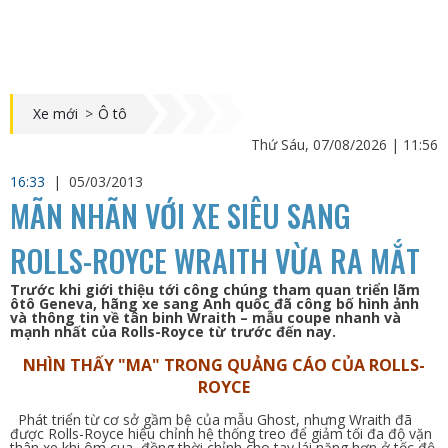
Xe mới
>
Ô tô
Thứ Sáu, 07/08/2026 | 11:56
16:33
|
05/03/2013
MÃN NHÃN VỚI XE SIÊU SANG
ROLLS-ROYCE WRAITH VỪA RA MẮT
Trước khi giới thiệu tới công chúng tham quan triển lãm
ôtô Geneva, hãng xe sang Anh quốc đã công bố hình ảnh
và thông tin về tân binh Wraith – mẫu coupe nhanh và
mạnh nhất của Rolls-Royce từ trước đến nay.
NHÌN THẤY "MA" TRONG QUẢNG CÁO CỦA ROLLS-
ROYCE
Phát triển từ cơ sở gầm bệ của mẫu Ghost, nhưng Wraith đã
được Rolls-Royce hiệu chỉnh hệ thống treo để giảm tối đa độ vặn
thân xe khi ôm cua, đồng thời chỉnh cho tay lái nặng hơn ở tốc độ