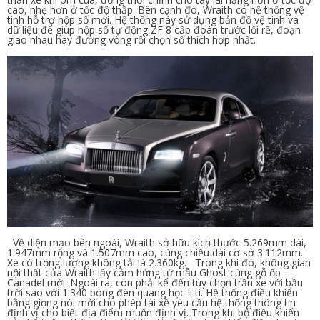
cao, nhẹ hơn ở tốc độ thấp. Bên cạnh đó, Wraith có hệ thống vệ
tinh hỗ trợ hộp số mới. Hệ thống này sử dụng bản đồ vệ tinh và
dữ liệu để giúp hộp số tự động ZF 8 cấp đoán trước lối rẽ, đoạn
giao nhau hay đường vòng rồi chọn số thích hợp nhất.
Về diện mạo bên ngoài, Wraith sở hữu kích thước 5.269mm dài,
1.947mm rộng và 1.507mm cao, cùng chiều dài cơ sở 3.112mm.
Xe có trọng lượng không tải là 2.360kg. Trong khi đó, không gian
nội thất của Wraith lấy cảm hứng từ mẫu Ghost cùng gỗ ốp
Canadel mới. Ngoài ra, còn phải kể đến tùy chọn trần xe với bầu
trời sao với 1.340 bóng đèn quang học li ti. Hệ thống điều khiển
bằng giọng nói mới cho phép tài xế yêu cầu hệ thống thông tin
định vị cho biết địa điểm muốn định vị. Trong khi bộ điều khiển