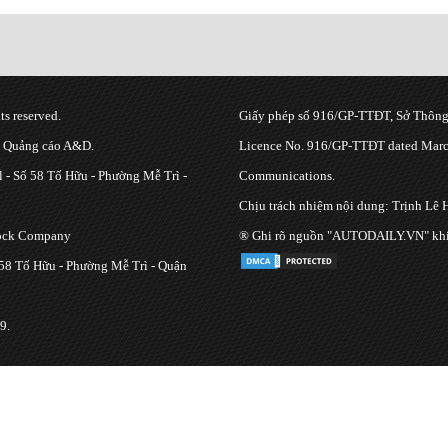
s reserved.
Giấy phép số 916/GP-TTĐT, Sở Thông 
g Quảng cáo A&D.
Licence No. 916/GP-TTĐT dated March
 - Số 58 Tố Hữu - Phường Mễ Trì -
Communications.
Chịu trách nhiệm nội dung: Trịnh Lê 
tock Company
® Ghi rõ nguồn "AUTODAILY.VN" khi bạ
 58 Tố Hữu - Phường Mễ Trì - Quận
9.