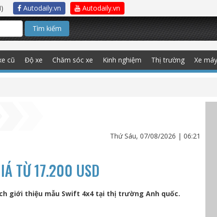
)
Autodaily.vn
Autodaily.vn
Tìm kiếm
xe cũ
Độ xe
Chăm sóc xe
Kinh nghiệm
Thị trường
Xe má
Thứ Sáu, 07/08/2026 | 06:21
IÁ TỪ 17.200 USD
h giới thiệu mẫu Swift 4x4 tại thị trường Anh quốc.