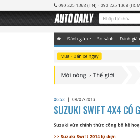
090 225 1368 (HN) - 090 225 1368 (HCM
Đánh giá xe
So sánh
Đánh giá 
Mua - Bán xe ngay
Mới nóng
Thế giới
>
06:52
|
09/07/2013
SUZUKI SWIFT 4X4 CÓ G
Suzuki vừa chính thức công bố kế hoạc
>> Suzuki Swift 2014 lộ diện