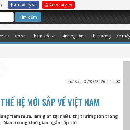
)
Autodaily.vn
Autodaily.vn
Tìm kiếm
xe cũ
Độ xe
Chăm sóc xe
Kinh nghiệm
Thị trường
Xe má
Thứ Sáu, 07/08/2026 | 15:00
 THẾ HỆ MỚI SẮP VỀ VIỆT NAM
ang “làm mưa, làm gió” tại nhiều thị trường lớn trong
ệt Nam trong thời gian ngắn sắp tới.