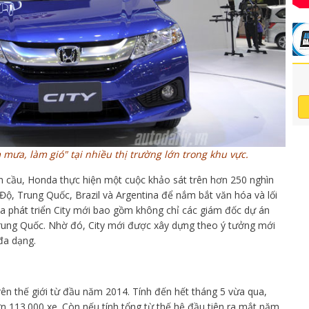
mưa, làm gió" tại nhiều thị trường lớn trong khu vực.
n cầu, Honda thực hiện một cuộc khảo sát trên hơn 250 nghìn
 Độ, Trung Quốc, Brazil và Argentina để nắm bắt văn hóa và lối
a phát triển City mới bao gồm không chỉ các giám đốc dự án
rung Quốc. Nhờ đó, City mới được xây dựng theo ý tưởng mới
đa dạng.
rên thế giới từ đầu năm 2014. Tính đến hết tháng 5 vừa qua,
 113.000 xe. Còn nếu tính tổng từ thế hệ đầu tiên ra mắt năm