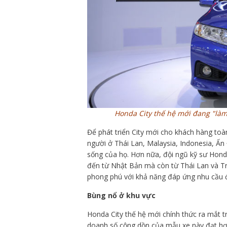
Honda City thế hệ mới đang "làm 
Để phát triển City mới cho khách hàng toà
người ở Thái Lan, Malaysia, Indonesia, Ấn
sống của họ. Hơn nữa, đội ngũ kỹ sư Hond
đến từ Nhật Bản mà còn từ Thái Lan và T
phong phú với khả năng đáp ứng nhu cầu 
Bùng nổ ở khu vực
Honda City thế hệ mới chính thức ra mắt t
doanh số cộng dồn của mẫu xe này đạt hơn