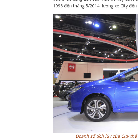
1996 đến tháng 5/2014, lượng xe City đến 
Doanh số tích lũy của City th