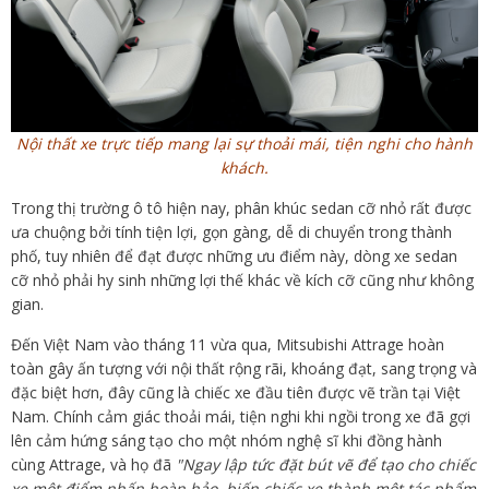
Nội thất xe trực tiếp mang lại sự thoải mái, tiện nghi cho hành
khách.
Trong thị trường ô tô hiện nay, phân khúc sedan cỡ nhỏ rất được
ưa chuộng bởi tính tiện lợi, gọn gàng, dễ di chuyển trong thành
phố, tuy nhiên để đạt được những ưu điểm này, dòng xe sedan
cỡ nhỏ phải hy sinh những lợi thế khác về kích cỡ cũng như không
gian.
Đến Việt Nam vào tháng 11 vừa qua, Mitsubishi Attrage hoàn
toàn gây ấn tượng với nội thất rộng rãi, khoáng đạt, sang trọng và
đặc biệt hơn, đây cũng là chiếc xe đầu tiên được vẽ trần tại Việt
Nam. Chính cảm giác thoải mái, tiện nghi khi ngồi trong xe đã gợi
lên cảm hứng sáng tạo cho một nhóm nghệ sĩ khi đồng hành
cùng Attrage, và họ đã
"Ngay lập tức đặt bút vẽ để tạo cho chiếc
xe một điểm nhấn hoàn hảo, biến chiếc xe thành một tác phẩm