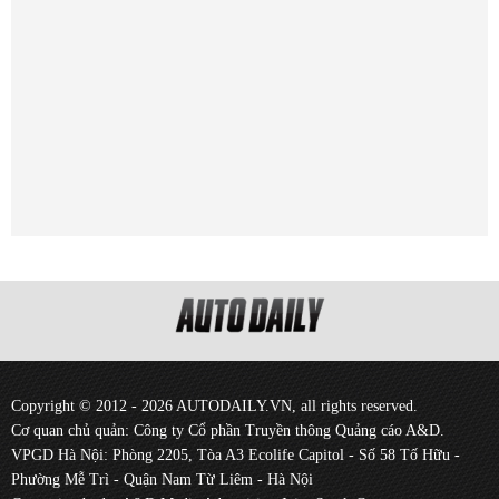
Copyright © 2012 - 2026 AUTODAILY.VN, all rights reserved.
Cơ quan chủ quản: Công ty Cổ phần Truyền thông Quảng cáo A&D.
VPGD Hà Nội: Phòng 2205, Tòa A3 Ecolife Capitol - Số 58 Tố Hữu -
Phường Mễ Trì - Quận Nam Từ Liêm - Hà Nội