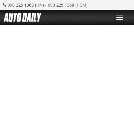
090 225 1368 (HN) - 090 225 1368 (HCM)
T
o
g
g
l
e
n
a
v
i
g
a
t
i
o
n