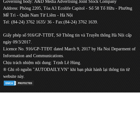
Governing body: A&D Media Advertising Joint Stock Company
Address: Phòng 2205, Tòa A3 Ecolife Capitol - Số 58 Tố Hữu - Phường
Mễ Trì - Quận Nam Từ Liêm - Hà Nội
Tel: (84-24) 3762 1635/ 36 - Fax:(84-24) 3762 1639.
Giấy phép số 916/GP-TTĐT, Sở Thông tin và Truyền thông Hà Nội cấp
ngày 09/3/2017.
Licence No. 916/GP-TTĐT dated March 9, 2017 by Ha Noi Deparment of
Information and Communications.
Chịu trách nhiệm nội dung: Trịnh Lê Hùng.
® Ghi rõ nguồn "AUTODAILY.VN" khi bạn phát hành lại thông tin từ
website này.