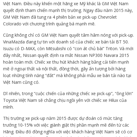
Việt Nam. Điều này khiến một hãng xe Mỹ khác là GM Việt Nam
quyết định tham chiến mạnh thị trường. Ngay đầu năm 2015 này,
GM Việt Nam đã tung ra 4 phiên bản xe pick-up Chevrolet
Colorado với chương trình quảng bá mạnh mẽ.
Cũng không chỉ có GM Việt Nam quyết tâm hâm nóng với pick-up.
VinaMazda đang tự tin với doanh số của chiếc xe bán tải BT 50.
Isuzu có D-MAX, còn Mitsubishi có “con át chủ bài” Triton. Và mới
đây nhất, Nissan quyết định ra mắt Nissan NP300 Navara 2015
hoàn toàn mới. Chiếc xe thu hút khách hàng bằng cải tiến mạnh
mẽ ở ngoại thất và nội thất, đồng thời, gây ấn tượng bởi hàng
loạt những tính năng “đắt” mà không phải mẫu xe bán tải nào tại
Việt Nam cũng có.
Dĩ nhiên, trong “cuộc chiến của những chiếc xe pick-up”, “ông lớn”
Toyota Việt Nam sẽ chẳng chịu ngồi yên với chiếc xe Hilux của
mình.
Thị trường xe pick-up năm 2015 được dự đoán có mức tăng
trưởng 10-15% với việc giành giật thị phần mạnh mẽ đến từ các
Hãng. Điều đó đồng nghĩa với việc khách hàng Việt Nam sẽ có cơ