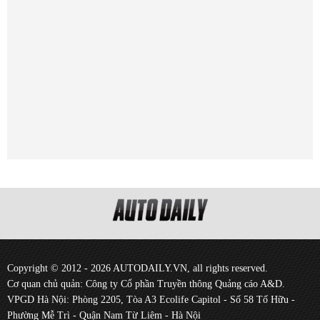
Copyright © 2012 - 2026 AUTODAILY.VN, all rights reserved.
Cơ quan chủ quản: Công ty Cổ phần Truyền thông Quảng cáo A&D.
VPGD Hà Nội: Phòng 2205, Tòa A3 Ecolife Capitol - Số 58 Tố Hữu -
Phường Mễ Trì - Quận Nam Từ Liêm - Hà Nội