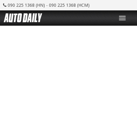
090 225 1368 (HN) - 090 225 1368 (HCM)
T
o
g
g
l
e
n
a
v
i
g
a
t
i
o
n