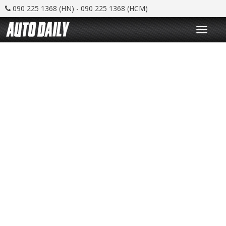
090 225 1368 (HN) - 090 225 1368 (HCM)
T
o
g
g
l
e
n
a
v
i
g
a
t
i
o
n