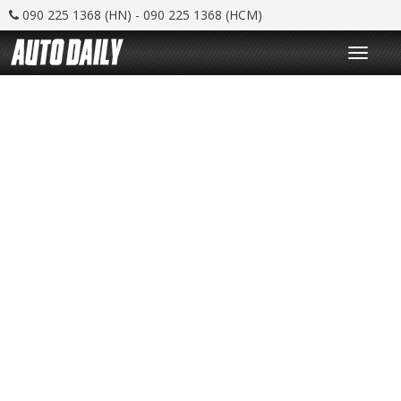
090 225 1368 (HN) - 090 225 1368 (HCM)
T
o
g
g
l
e
n
a
v
i
g
a
t
i
o
n