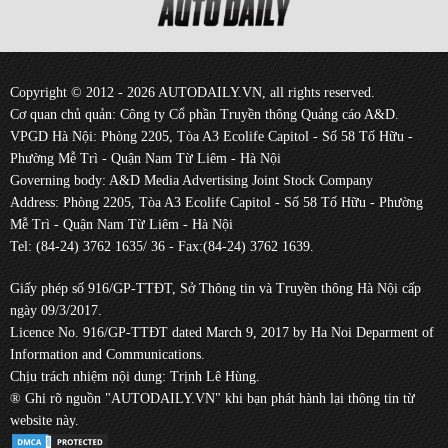
Copyright © 2012 - 2026 AUTODAILY.VN, all rights reserved.
Cơ quan chủ quản: Công ty Cổ phần Truyền thông Quảng cáo A&D.
VPGD Hà Nội: Phòng 2205, Tòa A3 Ecolife Capitol - Số 58 Tố Hữu -
Phường Mễ Trì - Quận Nam Từ Liêm - Hà Nội
Governing body: A&D Media Advertising Joint Stock Company
Address: Phòng 2205, Tòa A3 Ecolife Capitol - Số 58 Tố Hữu - Phường
Mễ Trì - Quận Nam Từ Liêm - Hà Nội
Tel: (84-24) 3762 1635/ 36 - Fax:(84-24) 3762 1639.
Giấy phép số 916/GP-TTĐT, Sở Thông tin và Truyền thông Hà Nội cấp
ngày 09/3/2017.
Licence No. 916/GP-TTĐT dated March 9, 2017 by Ha Noi Deparment of
Information and Communications.
Chịu trách nhiệm nội dung: Trịnh Lê Hùng.
® Ghi rõ nguồn "AUTODAILY.VN" khi bạn phát hành lại thông tin từ
website này.