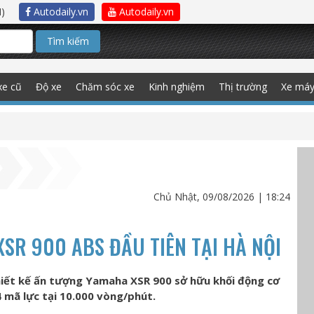
)
Autodaily.vn
Autodaily.vn
Tìm kiếm
xe cũ
Độ xe
Chăm sóc xe
Kinh nghiệm
Thị trường
Xe má
Chủ Nhật, 09/08/2026 | 18:24
XSR 900 ABS ĐẦU TIÊN TẠI HÀ NỘI
iết kế ấn tượng Yamaha XSR 900 sở hữu khối động cơ
4 mã lực tại 10.000 vòng/phút.