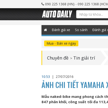
090 225 1368 (HN) - 090 225 1368 (HCM
Đánh giá xe
So sánh
Đánh giá 
Mua - Bán xe ngay
Chuyên đề
Tin giải trí
>
10:53
|
27/07/2016
ẢNH CHI TIẾT YAMAHA 
Mẫu naked-bike mang phong cách th
847 phân khối, công suất tối đa 113,