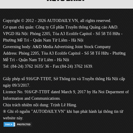
Copyright © 2012 - 2026 AUTODAILY.VN, all rights reserved.
Cơ quan chủ quản: Công ty Cổ phần Truyền thông Quảng cáo A&D.
VPGD Hà Nội: Phòng 2205, Tòa A3 Ecolife Capitol - Số 58 Tố Hữu -
Phường Mễ Trì - Quận Nam Từ Liêm - Hà Nội
Governing body: A&D Media Advertising Joint Stock Company
Address: Phòng 2205, Tòa A3 Ecolife Capitol - Số 58 Tố Hữu - Phường
Mễ Trì - Quận Nam Từ Liêm - Hà Nội
Tel: (84-24) 3762 1635/ 36 - Fax:(84-24) 3762 1639.
Giấy phép số 916/GP-TTĐT, Sở Thông tin và Truyền thông Hà Nội cấp
ngày 09/3/2017.
Licence No. 916/GP-TTĐT dated March 9, 2017 by Ha Noi Deparment of
Information and Communications.
Chịu trách nhiệm nội dung: Trịnh Lê Hùng.
® Ghi rõ nguồn "AUTODAILY.VN" khi bạn phát hành lại thông tin từ
website này.