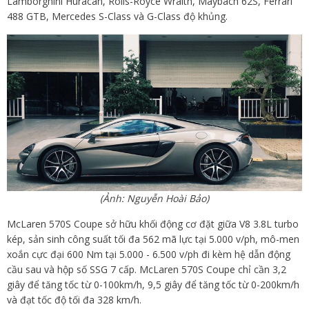
Lamborghini Huracan, Rolls-Royce Wraith, Maybach 62S, Ferrari
488 GTB, Mercedes S-Class và G-Class độ khủng.
(Ảnh: Nguyễn Hoài Bảo)
McLaren 570S Coupe sở hữu khối động cơ đặt giữa V8 3.8L turbo
kép, sản sinh công suất tối đa 562 mã lực tại 5.000 v/ph, mô-men
xoắn cực đại 600 Nm tại 5.000 - 6.500 v/ph đi kèm hệ dẫn động
cầu sau và hộp số SSG 7 cấp. McLaren 570S Coupe chỉ cần 3,2
giây để tăng tốc từ 0-100km/h, 9,5 giây để tăng tốc từ 0-200km/h
và đạt tốc độ tối đa 328 km/h.