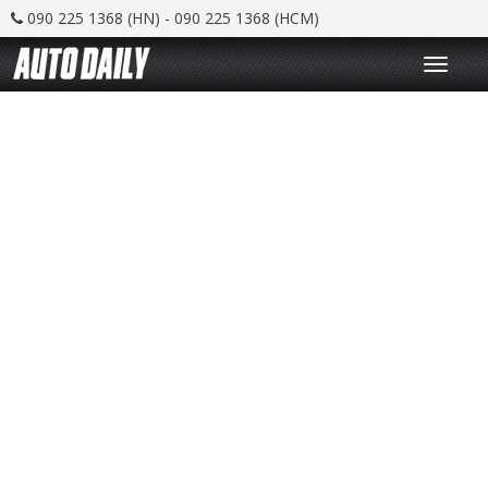
090 225 1368 (HN) - 090 225 1368 (HCM)
T
o
g
g
l
e
n
a
v
i
g
a
t
i
o
n