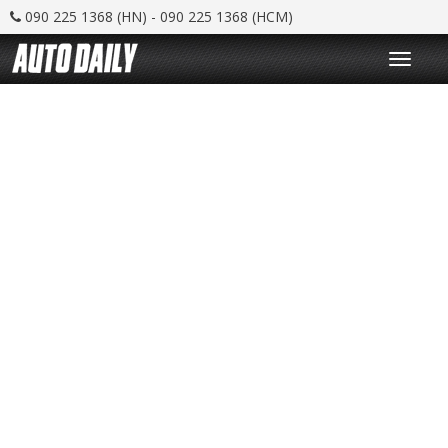
090 225 1368 (HN) - 090 225 1368 (HCM)
T
o
g
g
l
e
n
a
v
i
g
a
t
i
o
n