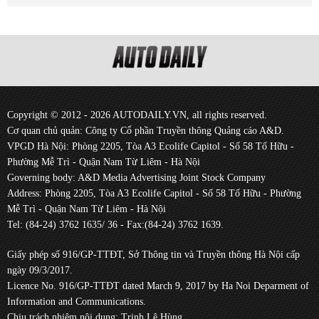
Copyright © 2012 - 2026 AUTODAILY.VN, all rights reserved.
Cơ quan chủ quản: Công ty Cổ phần Truyền thông Quảng cáo A&D.
VPGD Hà Nội: Phòng 2205, Tòa A3 Ecolife Capitol - Số 58 Tố Hữu -
Phường Mễ Trì - Quận Nam Từ Liêm - Hà Nội
Governing body: A&D Media Advertising Joint Stock Company
Address: Phòng 2205, Tòa A3 Ecolife Capitol - Số 58 Tố Hữu - Phường
Mễ Trì - Quận Nam Từ Liêm - Hà Nội
Tel: (84-24) 3762 1635/ 36 - Fax:(84-24) 3762 1639.
Giấy phép số 916/GP-TTĐT, Sở Thông tin và Truyền thông Hà Nội cấp
ngày 09/3/2017.
Licence No. 916/GP-TTĐT dated March 9, 2017 by Ha Noi Deparment of
Information and Communications.
Chịu trách nhiệm nội dung: Trịnh Lê Hùng.