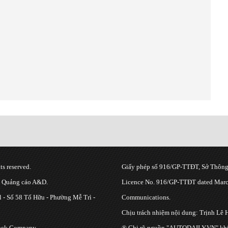
s reserved.
Giấy phép số 916/GP-TTĐT, Sở Thông 
g Quảng cáo A&D.
Licence No. 916/GP-TTĐT dated March
 - Số 58 Tố Hữu - Phường Mễ Trì -
Communications.
Chịu trách nhiệm nội dung: Trịnh Lê 
tock Company
® Ghi rõ nguồn "AUTODAILY.VN" khi bạ