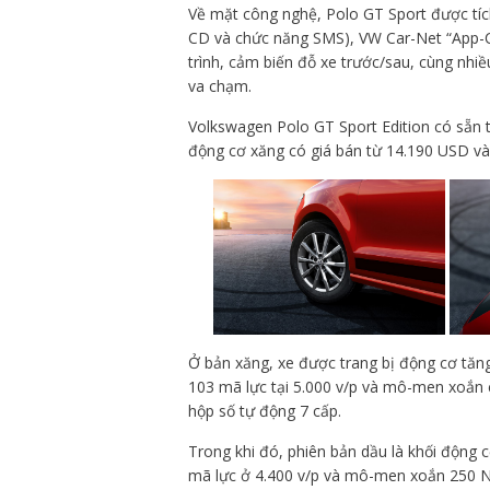
Về mặt công nghệ, Polo GT Sport được tíc
CD và chức năng SMS), VW Car-Net “App-Co
trình, cảm biến đỗ xe trước/sau, cùng nhi
va chạm.
Volkswagen Polo GT Sport Edition có sẵn t
động cơ xăng có giá bán từ 14.190 USD và
Ở bản xăng, xe được trang bị động cơ tăng 
103 mã lực tại 5.000 v/p và mô-men xoắn c
hộp số tự động 7 cấp.
Trong khi đó, phiên bản dầu là khối động 
mã lực ở 4.400 v/p và mô-men xoắn 250 Nm 