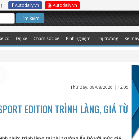
)
Autodaily.vn
Autodaily.vn
Tìm kiếm
xe cũ
Độ xe
Chăm sóc xe
Kinh nghiệm
Thị trường
Xe má
Thứ Bảy, 08/08/2026 | 12:05
PORT EDITION TRÌNH LÀNG, GIÁ TỪ
nh thức trình làng tại thị trường Ấn Độ với mức giá