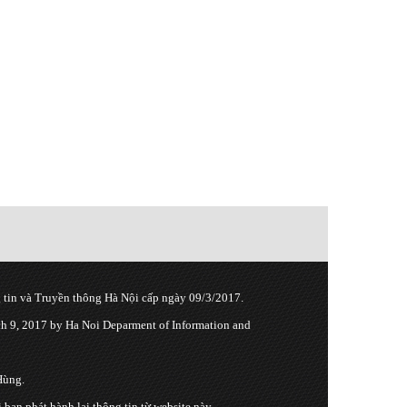
tin và Truyền thông Hà Nội cấp ngày 09/3/2017.
 9, 2017 by Ha Noi Deparment of Information and
Hùng.
n phát hành lại thông tin từ website này.