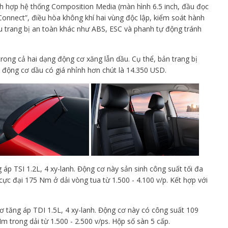
h hợp hệ thống Composition Media (màn hình 6.5 inch, đầu đọc
nnect”, điều hòa không khí hai vùng độc lập, kiểm soát hành
ều trang bị an toàn khác như ABS, ESC và phanh tự động tránh
rong cả hai dạng động cơ xăng lẫn dầu. Cụ thể, bản trang bị
 động cơ dầu có giá nhỉnh hơn chút là 14.350 USD.
áp TSI 1.2L, 4 xy-lanh. Động cơ này sản sinh công suất tối đa
ực đại 175 Nm ở dải vòng tua từ 1.500 - 4.100 v/p. Kết hợp với
cơ tăng áp TDI 1.5L, 4 xy-lanh. Động cơ này có công suất 109
trong dải từ 1.500 - 2.500 v/ps. Hộp số sàn 5 cấp.