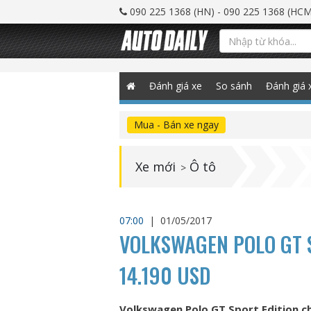
090 225 1368 (HN) - 090 225 1368 (HCM
Đánh giá xe
So sánh
Đánh giá 
Mua - Bán xe ngay
Xe mới
Ô tô
>
07:00
|
01/05/2017
VOLKSWAGEN POLO GT S
14.190 USD
Volkswagen Polo GT Sport Edition chí