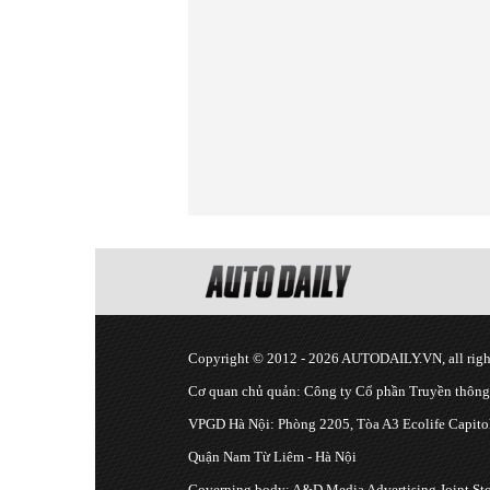
Copyright © 2012 - 2026 AUTODAILY.VN, all right
Cơ quan chủ quản: Công ty Cổ phần Truyền thôn
VPGD Hà Nội: Phòng 2205, Tòa A3 Ecolife Capitol
Quận Nam Từ Liêm - Hà Nội
Governing body: A&D Media Advertising Joint S