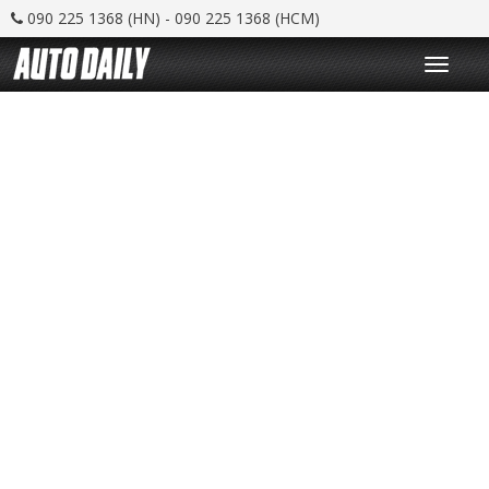
090 225 1368 (HN) - 090 225 1368 (HCM)
T
o
g
g
l
e
n
a
v
i
g
a
t
i
o
n