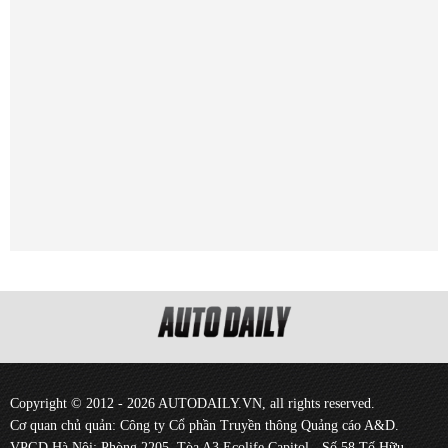
Copyright © 2012 - 2026 AUTODAILY.VN, all rights reserved.
Cơ quan chủ quản: Công ty Cổ phần Truyền thông Quảng cáo A&D.
VPGD Hà Nội: Phòng 2205, Tòa A3 Ecolife Capitol - Số 58 Tố Hữu -