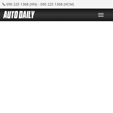
090 225 1368 (HN) - 090 225 1368 (HCM)
T
o
g
g
l
e
n
a
v
i
g
a
t
i
o
n