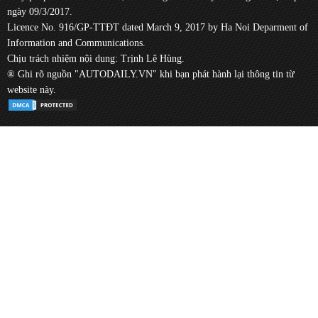
ngày 09/3/2017.
Licence No. 916/GP-TTĐT dated March 9, 2017 by Ha Noi Deparment of
Information and Communications.
Chịu trách nhiệm nội dung: Trịnh Lê Hùng.
® Ghi rõ nguồn "AUTODAILY.VN" khi bạn phát hành lại thông tin từ
website này.