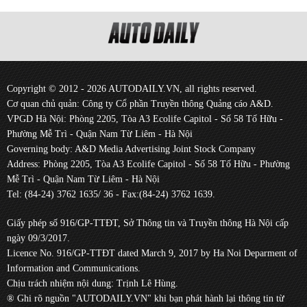
Copyright © 2012 - 2026 AUTODAILY.VN, all rights reserved.
Cơ quan chủ quản: Công ty Cổ phần Truyền thông Quảng cáo A&D.
VPGD Hà Nội: Phòng 2205, Tòa A3 Ecolife Capitol - Số 58 Tố Hữu -
Phường Mễ Trì - Quận Nam Từ Liêm - Hà Nội
Governing body: A&D Media Advertising Joint Stock Company
Address: Phòng 2205, Tòa A3 Ecolife Capitol - Số 58 Tố Hữu - Phường
Mễ Trì - Quận Nam Từ Liêm - Hà Nội
Tel: (84-24) 3762 1635/ 36 - Fax:(84-24) 3762 1639.
Giấy phép số 916/GP-TTĐT, Sở Thông tin và Truyền thông Hà Nội cấp
ngày 09/3/2017.
Licence No. 916/GP-TTĐT dated March 9, 2017 by Ha Noi Deparment of
Information and Communications.
Chịu trách nhiệm nội dung: Trịnh Lê Hùng.
® Ghi rõ nguồn "AUTODAILY.VN" khi bạn phát hành lại thông tin từ