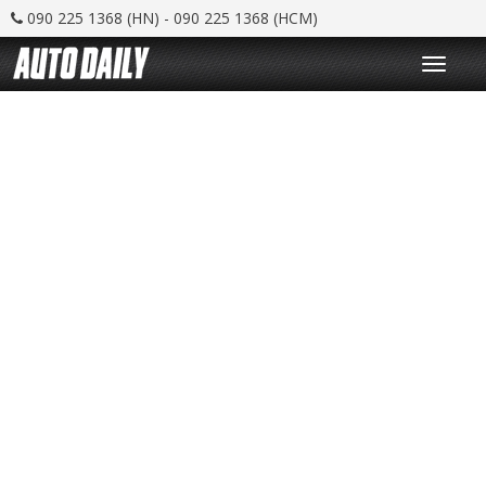
090 225 1368 (HN) - 090 225 1368 (HCM)
T
o
g
g
l
e
n
a
v
i
g
a
t
i
o
n