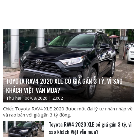
TOYOTA RAV4 2020 XLE CÓ GIÁ GẦN 3 TỶ, VÌ SAO
KHÁCH VIỆT VẪN MUA?
Thứ hai , 06/08/2026 | 23:02
Chiếc Toyota RAV4 XLE 2020 được một đại lý tư nhân nhập về
và rao bán với giá gần 3 tỷ đồng.
Toyota RAV4 2020 XLE có giá gần 3 tỷ, vì
sao khách Việt vẫn mua?