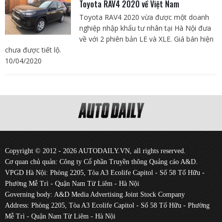
Toyota RAV4 2020 về Việt Nam
Toyota RAV4 2020 vừa được một doanh
nghiệp nhập khẩu tư nhân tại Hà Nội đưa
về với 2 phiên bản LE và XLE. Giá bán hiện
chưa được tiết lộ.
10/04/2020
Copyright © 2012 - 2026 AUTODAILY.VN, all rights reserved.
Cơ quan chủ quản: Công ty Cổ phần Truyền thông Quảng cáo A&D.
VPGD Hà Nội: Phòng 2205, Tòa A3 Ecolife Capitol - Số 58 Tố Hữu -
Phường Mễ Trì - Quận Nam Từ Liêm - Hà Nội
Governing body: A&D Media Advertising Joint Stock Company
Address: Phòng 2205, Tòa A3 Ecolife Capitol - Số 58 Tố Hữu - Phường
Mễ Trì - Quận Nam Từ Liêm - Hà Nội