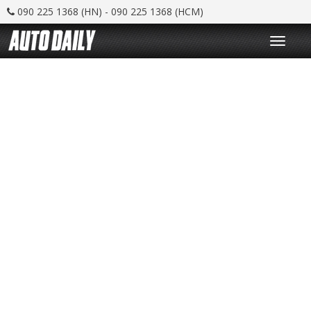
090 225 1368 (HN) - 090 225 1368 (HCM)
T
o
g
g
l
e
n
a
v
i
g
a
t
i
o
n