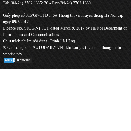
Tel: (84-24) 3762 1635/ 36 - Fax:(84-24) 3762 1639.
Giấy phép số 916/GP-TTĐT, Sở Thông tin và Truyền thông Hà Nội cấp
ngày 09/3/2017.
Licence No. 916/GP-TTĐT dated March 9, 2017 by Ha Noi Deparment of
Information and Communications.
Chịu trách nhiệm nội dung: Trịnh Lê Hùng.
® Ghi rõ nguồn "AUTODAILY.VN" khi bạn phát hành lại thông tin từ
website này.