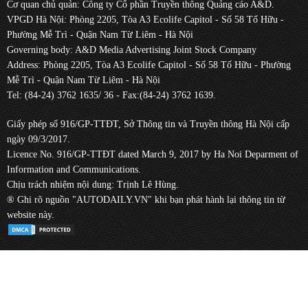
Cơ quan chủ quản: Công ty Cổ phần Truyền thông Quảng cáo A&D.
VPGD Hà Nội: Phòng 2205, Tòa A3 Ecolife Capitol - Số 58 Tố Hữu -
Phường Mễ Trì - Quận Nam Từ Liêm - Hà Nội
Governing body: A&D Media Advertising Joint Stock Company
Address: Phòng 2205, Tòa A3 Ecolife Capitol - Số 58 Tố Hữu - Phường
Mễ Trì - Quận Nam Từ Liêm - Hà Nội
Tel: (84-24) 3762 1635/ 36 - Fax:(84-24) 3762 1639.
Giấy phép số 916/GP-TTĐT, Sở Thông tin và Truyền thông Hà Nội cấp
ngày 09/3/2017.
Licence No. 916/GP-TTĐT dated March 9, 2017 by Ha Noi Deparment of
Information and Communications.
Chịu trách nhiệm nội dung: Trịnh Lê Hùng.
® Ghi rõ nguồn "AUTODAILY.VN" khi bạn phát hành lại thông tin từ
website này.