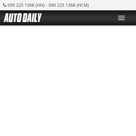
090 225 1368 (HN) - 090 225 1368 (HCM)
T
o
g
g
l
e
n
a
v
i
g
a
t
i
o
n