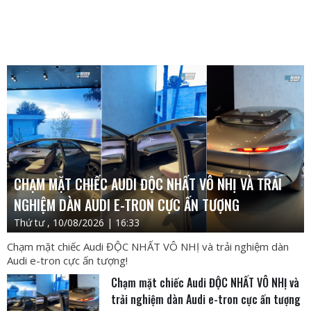
CHẠM MẶT CHIẾC AUDI ĐỘC NHẤT VÔ NHỊ VÀ TRẢI
NGHIỆM DÀN AUDI E-TRON CỰC ẤN TƯỢNG
Thứ tư , 10/08/2026 | 16:33
Chạm mặt chiếc Audi ĐỘC NHẤT VÔ NHỊ và trải nghiệm dàn
Audi e-tron cực ấn tượng!
Chạm mặt chiếc Audi ĐỘC NHẤT VÔ NHỊ và
trải nghiệm dàn Audi e-tron cực ấn tượng