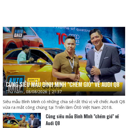
CÙNG SIÊU MẪU BÌNH MINH "CHÉM GIÓ" VỀ AUDI Q8
Thứ năm , 08/08/2026 | 21:37
Siêu mẫu Bình Minh có những chia sẻ rất thú vị về chiếc Audi Q8
vừa ra mắt công chúng tại Triển lãm Ôtô Việt Nam 2018.
Cùng siêu mẫu Bình MInh "chém gió" về
Audi Q8