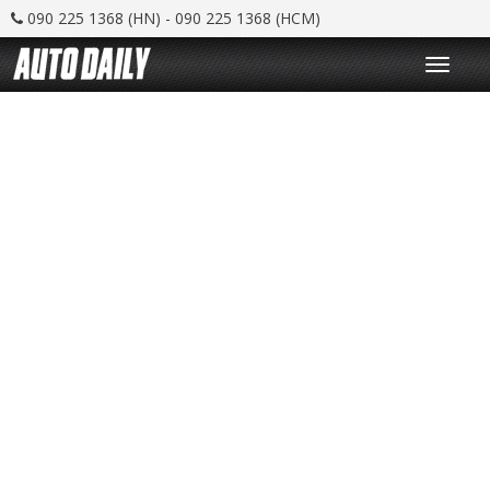
090 225 1368 (HN) - 090 225 1368 (HCM)
T
o
g
g
l
e
n
a
v
i
g
a
t
i
o
n