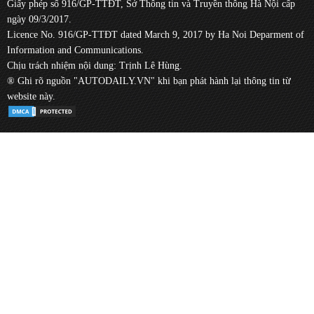
Giấy phép số 916/GP-TTĐT, Sở Thông tin và Truyền thông Hà Nội cấp
ngày 09/3/2017.
Licence No. 916/GP-TTĐT dated March 9, 2017 by Ha Noi Deparment of
Information and Communications.
Chịu trách nhiệm nội dung: Trịnh Lê Hùng.
® Ghi rõ nguồn "AUTODAILY.VN" khi bạn phát hành lại thông tin từ
website này.