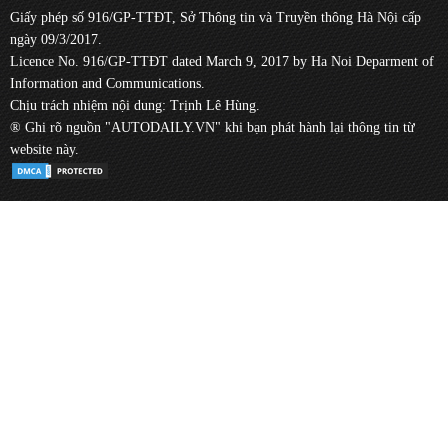
Giấy phép số 916/GP-TTĐT, Sở Thông tin và Truyền thông Hà Nội cấp
ngày 09/3/2017.
Licence No. 916/GP-TTĐT dated March 9, 2017 by Ha Noi Deparment of
Information and Communications.
Chịu trách nhiệm nội dung: Trịnh Lê Hùng.
® Ghi rõ nguồn "AUTODAILY.VN" khi bạn phát hành lại thông tin từ
website này.