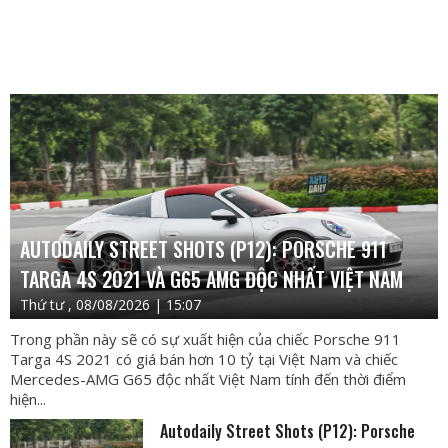
AUTODAILY STREET SHOTS (P12): PORSCHE 911
TARGA 4S 2021 VÀ G65 AMG ĐỘC NHẤT VIỆT NAM
Thứ tư , 08/08/2026 | 15:07
Trong phần này sẽ có sự xuất hiện của chiếc Porsche 911
Targa 4S 2021 có giá bán hơn 10 tỷ tại Việt Nam và chiếc
Mercedes-AMG G65 độc nhất Việt Nam tính đến thời điểm
hiện...
Autodaily Street Shots (P12): Porsche