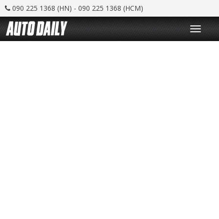
090 225 1368 (HN) - 090 225 1368 (HCM)
T
o
g
g
l
e
n
a
v
i
g
a
t
i
o
n