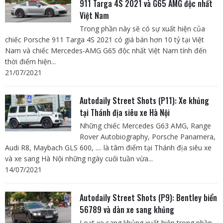
911 Targa 4S 2021 và G65 AMG độc nhất
Việt Nam
Trong phần này sẽ có sự xuất hiện của
chiếc Porsche 911 Targa 4S 2021 có giá bán hơn 10 tỷ tại Việt
Nam và chiếc Mercedes-AMG G65 độc nhất Việt Nam tính đến
thời điểm hiện...
21/07/2021
Autodaily Street Shots (P11): Xe khủng
tại Thánh địa siêu xe Hà Nội
Những chiếc Mercedes G63 AMG, Range
Rover Autobiography, Porsche Panamera,
Audi R8, Maybach GLS 600, .... là tâm điểm tại Thánh địa siêu xe
và xe sang Hà Nội những ngày cuối tuần vừa...
14/07/2021
Autodaily Street Shots (P9): Bentley biển
56789 và dàn xe sang khủng
Loạt xe sang khủng xuất hiện trong phần