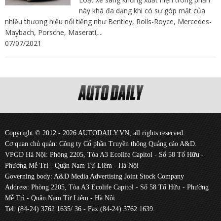
này khá đa dạng khi có sự góp mặt của
nhiều thương hiệu nổi tiếng như Bentley, Rolls-Royce, Mercedes-
Maybach, Porsche, Maserati,...
07/07/2021
Copyright © 2012 - 2026 AUTODAILY.VN, all rights reserved.
Cơ quan chủ quản: Công ty Cổ phần Truyền thông Quảng cáo A&D.
VPGD Hà Nội: Phòng 2205, Tòa A3 Ecolife Capitol - Số 58 Tố Hữu -
Phường Mễ Trì - Quận Nam Từ Liêm - Hà Nội
Governing body: A&D Media Advertising Joint Stock Company
Address: Phòng 2205, Tòa A3 Ecolife Capitol - Số 58 Tố Hữu - Phường
Mễ Trì - Quận Nam Từ Liêm - Hà Nội
Tel: (84-24) 3762 1635/ 36 - Fax:(84-24) 3762 1639.