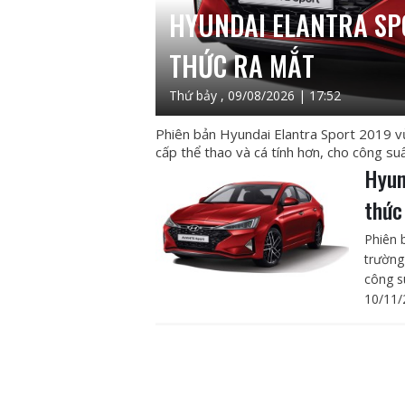
HYUNDAI ELANTRA SP
THỨC RA MẮT
Thứ bảy , 09/08/2026 | 17:52
Phiên bản Hyundai Elantra Sport 2019 vừ
cấp thể thao và cá tính hơn, cho công s
Hyun
thức
Phiên 
trường
công s
10/11/