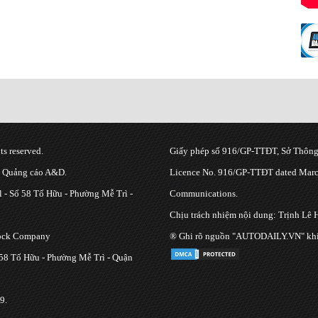
s reserved.
Giấy phép số 916/GP-TTĐT, Sở Thông 
g Quảng cáo A&D.
Licence No. 916/GP-TTĐT dated March
 - Số 58 Tố Hữu - Phường Mễ Trì -
Communications.
Chịu trách nhiệm nội dung: Trịnh Lê 
tock Company
® Ghi rõ nguồn "AUTODAILY.VN" khi bạ
 58 Tố Hữu - Phường Mễ Trì - Quận
9.