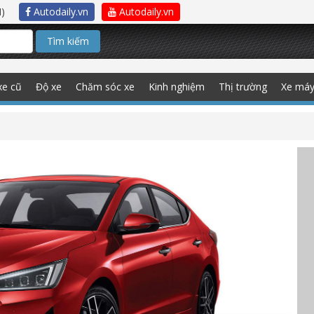
)
Autodaily.vn
Autodaily.vn
Tìm kiếm
xe cũ
Độ xe
Chăm sóc xe
Kinh nghiệm
Thị trường
Xe má