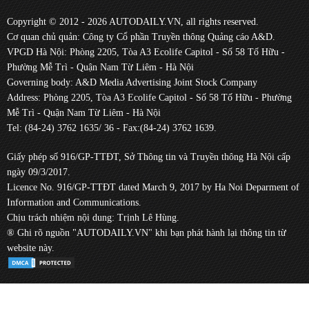
Copyright © 2012 - 2026 AUTODAILY.VN, all rights reserved.
Cơ quan chủ quản: Công ty Cổ phần Truyền thông Quảng cáo A&D.
VPGD Hà Nội: Phòng 2205, Tòa A3 Ecolife Capitol - Số 58 Tố Hữu -
Phường Mễ Trì - Quận Nam Từ Liêm - Hà Nội
Governing body: A&D Media Advertising Joint Stock Company
Address: Phòng 2205, Tòa A3 Ecolife Capitol - Số 58 Tố Hữu - Phường
Mễ Trì - Quận Nam Từ Liêm - Hà Nội
Tel: (84-24) 3762 1635/ 36 - Fax:(84-24) 3762 1639.
Giấy phép số 916/GP-TTĐT, Sở Thông tin và Truyền thông Hà Nội cấp
ngày 09/3/2017.
Licence No. 916/GP-TTĐT dated March 9, 2017 by Ha Noi Deparment of
Information and Communications.
Chịu trách nhiệm nội dung: Trịnh Lê Hùng.
® Ghi rõ nguồn "AUTODAILY.VN" khi bạn phát hành lại thông tin từ
website này.