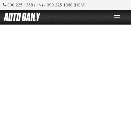
090 225 1368 (HN) - 090 225 1368 (HCM)
T
o
g
g
l
e
n
a
v
i
g
a
t
i
o
n