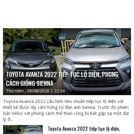
TOYOTA AVANZA 2022 TIẾP TỤC LỘ DIỆN, PHONG
CÁCH GIỐNG SIENNA
Thứ năm , 06/08/2026 | 22:34
Toyota Avanza 2022 cấu hình tiêu chuẩn tiếp tục lộ diện với
thiết kế được lấy cảm hứng từ đàn anh Sienna. Trước đó phiên
bản Veloz với phong cách thể thao cũng bị bắt gặp tại một đại
lý ở...
Toyota Avanza 2022 tiếp tục lộ diện,