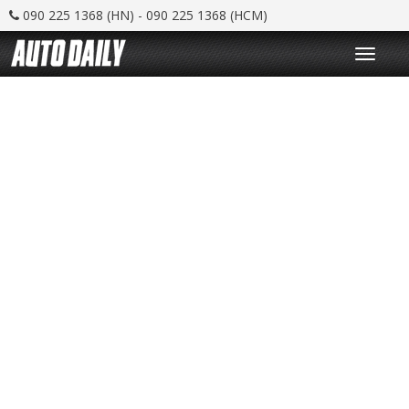
090 225 1368 (HN) - 090 225 1368 (HCM)
T
o
g
g
l
e
n
a
v
i
g
a
t
i
o
n