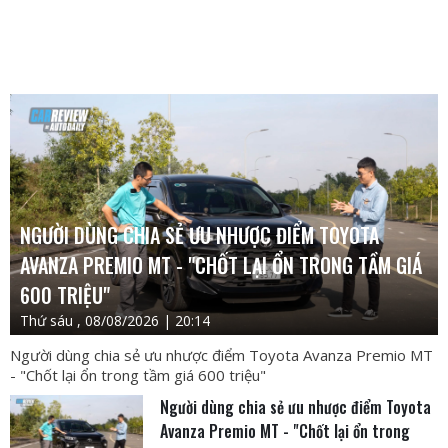
NGƯỜI DÙNG CHIA SẺ ƯU NHƯỢC ĐIỂM TOYOTA
AVANZA PREMIO MT - "CHỐT LẠI ỔN TRONG TẦM GIÁ
600 TRIỆU"
Thứ sáu , 08/08/2026 | 20:14
Người dùng chia sẻ ưu nhược điểm Toyota Avanza Premio MT
- "Chốt lại ổn trong tầm giá 600 triệu"
Người dùng chia sẻ ưu nhược điểm Toyota
Avanza Premio MT - "Chốt lại ổn trong