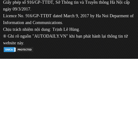
Giấy phép số 916/GP-TTĐT, Sở Thông tin và Truyền thông Hà Nội cấp
ngày 09/3/2017.
Licence No. 916/GP-TTĐT dated March 9, 2017 by Ha Noi Deparment of
Information and Communications.
Chịu trách nhiệm nội dung: Trịnh Lê Hùng.
® Ghi rõ nguồn "AUTODAILY.VN" khi bạn phát hành lại thông tin từ
website này.