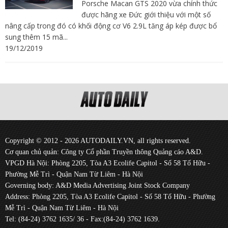
Porsche Macan GTS 2020 vừa chính thức
được hãng xe Đức giới thiệu với một số
nâng cấp trong đó có khối động cơ V6 2.9L tăng áp kép được bổ
sung thêm 15 mã...
19/12/2019
Copyright © 2012 - 2026 AUTODAILY.VN, all rights reserved.
Cơ quan chủ quản: Công ty Cổ phần Truyền thông Quảng cáo A&D.
VPGD Hà Nội: Phòng 2205, Tòa A3 Ecolife Capitol - Số 58 Tố Hữu -
Phường Mễ Trì - Quận Nam Từ Liêm - Hà Nội
Governing body: A&D Media Advertising Joint Stock Company
Address: Phòng 2205, Tòa A3 Ecolife Capitol - Số 58 Tố Hữu - Phường
Mễ Trì - Quận Nam Từ Liêm - Hà Nội
Tel: (84-24) 3762 1635/ 36 - Fax:(84-24) 3762 1639.