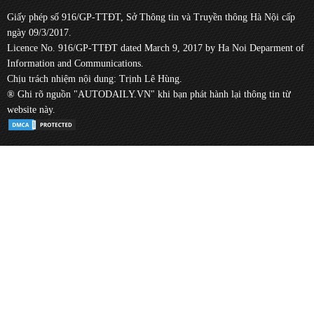
Giấy phép số 916/GP-TTĐT, Sở Thông tin và Truyền thông Hà Nội cấp
ngày 09/3/2017.
Licence No. 916/GP-TTĐT dated March 9, 2017 by Ha Noi Deparment of
Information and Communications.
Chịu trách nhiệm nội dung: Trịnh Lê Hùng.
® Ghi rõ nguồn "AUTODAILY.VN" khi bạn phát hành lại thông tin từ
website này.