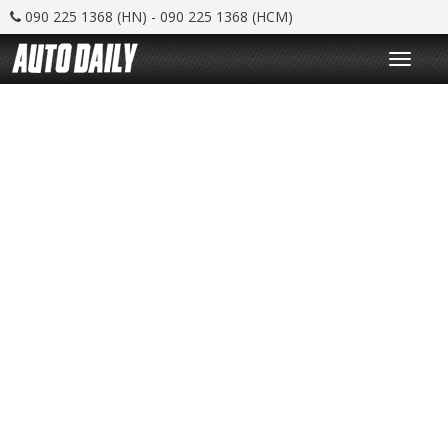
090 225 1368 (HN) - 090 225 1368 (HCM)
T
o
g
g
l
e
n
a
v
i
g
a
t
i
o
n