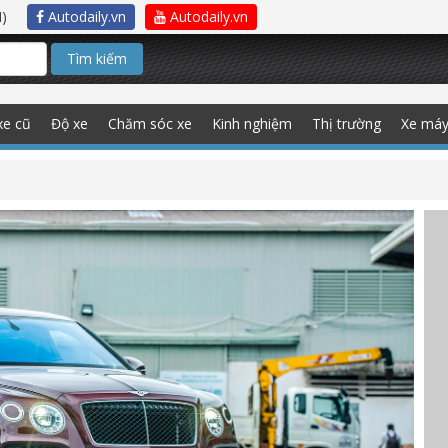
)
Autodaily.vn
Autodaily.vn
Tìm kiếm
xe cũ
Độ xe
Chăm sóc xe
Kinh nghiệm
Thị trường
Xe má