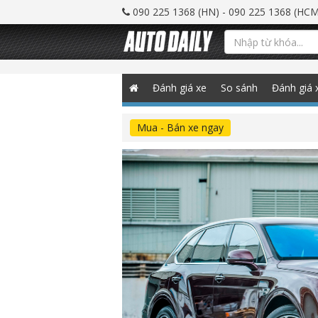
090 225 1368 (HN) - 090 225 1368 (HCM
Đánh giá xe
So sánh
Đánh giá 
Mua - Bán xe ngay