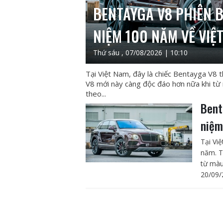
BENTAYGA V8 PHIÊN 
NIỆM 100 NĂM VỀ VIỆ
Thứ sáu , 07/08/2026 | 10:10
Tại Việt Nam, đây là chiếc Bentayga V8 
V8 mới này càng độc đáo hơn nữa khi từ 
theo...
Bent
niệm
Tại Vi
năm. T
từ màu
20/09/