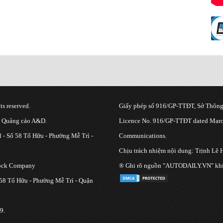
s reserved.
Giấy phép số 916/GP-TTĐT, Sở Thông 
g Quảng cáo A&D.
Licence No. 916/GP-TTĐT dated March
 - Số 58 Tố Hữu - Phường Mễ Trì -
Communications.
Chịu trách nhiệm nội dung: Trịnh Lê 
tock Company
® Ghi rõ nguồn "AUTODAILY.VN" khi bạ
 58 Tố Hữu - Phường Mễ Trì - Quận
9.