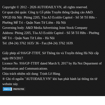
Copyright © 2012 - 2026 AUTODAILY.VN, all rights reserved.
Cơ quan chủ quản: Công ty Cổ phần Truyền thông Quảng cáo A&D.
VPGD Hà Nội: Phòng 2205, Tòa A3 Ecolife Capitol - Số 58 Tố Hữu -
Phường Mễ Trì - Quận Nam Từ Liêm - Hà Nội
Governing body: A&D Media Advertising Joint Stock Company
Address: Phòng 2205, Tòa A3 Ecolife Capitol - Số 58 Tố Hữu - Phường
Mễ Trì - Quận Nam Từ Liêm - Hà Nội
Tel: (84-24) 3762 1635/ 36 - Fax:(84-24) 3762 1639.
Giấy phép số 916/GP-TTĐT, Sở Thông tin và Truyền thông Hà Nội cấp
ngày 09/3/2017.
Licence No. 916/GP-TTĐT dated March 9, 2017 by Ha Noi Deparment of
Information and Communications.
Chịu trách nhiệm nội dung: Trịnh Lê Hùng.
® Ghi rõ nguồn "AUTODAILY.VN" khi bạn phát hành lại thông tin từ
website này.