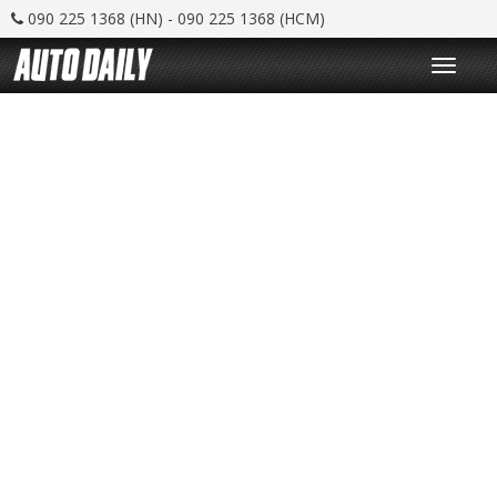
090 225 1368 (HN) - 090 225 1368 (HCM)
T
o
g
g
l
e
n
a
v
i
g
a
t
i
o
n