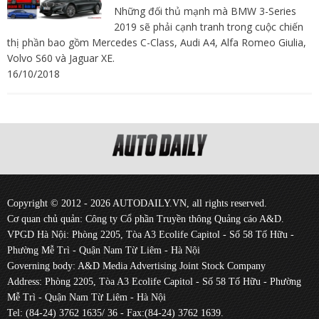
Những đối thủ mạnh mà BMW 3-Series
2019 sẽ phải cạnh tranh trong cuộc chiến
thị phần bao gồm Mercedes C-Class, Audi A4, Alfa Romeo Giulia,
Volvo S60 và Jaguar XE.
16/10/2018
Copyright © 2012 - 2026 AUTODAILY.VN, all rights reserved.
Cơ quan chủ quản: Công ty Cổ phần Truyền thông Quảng cáo A&D.
VPGD Hà Nội: Phòng 2205, Tòa A3 Ecolife Capitol - Số 58 Tố Hữu -
Phường Mễ Trì - Quận Nam Từ Liêm - Hà Nội
Governing body: A&D Media Advertising Joint Stock Company
Address: Phòng 2205, Tòa A3 Ecolife Capitol - Số 58 Tố Hữu - Phường
Mễ Trì - Quận Nam Từ Liêm - Hà Nội
Tel: (84-24) 3762 1635/ 36 - Fax:(84-24) 3762 1639.