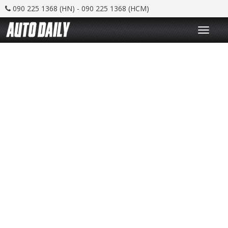
090 225 1368 (HN) - 090 225 1368 (HCM)
T
o
g
g
l
e
n
a
v
i
g
a
t
i
o
n