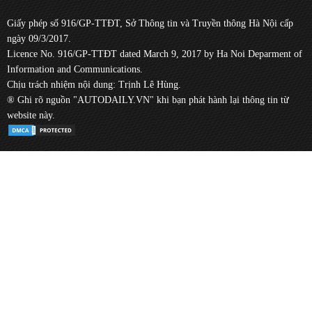
Giấy phép số 916/GP-TTĐT, Sở Thông tin và Truyền thông Hà Nội cấp
ngày 09/3/2017.
Licence No. 916/GP-TTĐT dated March 9, 2017 by Ha Noi Deparment of
Information and Communications.
Chịu trách nhiệm nội dung: Trịnh Lê Hùng.
® Ghi rõ nguồn "AUTODAILY.VN" khi bạn phát hành lại thông tin từ
website này.