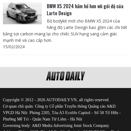
BMW X5 2024 hầm hố hơn với gói độ của
Larte Design
Bộ bodykit mới cho BMW X5 2024 của
hãng độ Larte Design bao gồm các chi tiết
bằng sợi carbon mang lại cho chiếc SUV hạng sang cảm giác
mạnh mẽ và cao cấp hơn.
15/02/2024
Copyright © 2012 - 2026 AUTODAILY.VN, all rights reserved.
Cơ quan chủ quản: Công ty Cổ phần Truyền thông Quảng cáo A&D.
VPGD Hà Nội: Phòng 2205, Tòa A3 Ecolife Capitol - Số 58 Tố Hữu -
Phường Mễ Trì - Quận Nam Từ Liêm - Hà Nội
Governing body: A&D Media Advertising Joint Stock Company