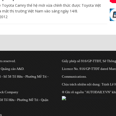
 Toyota Camry thế hệ mới vừa chính thức được Toyota Việt
 mắt thị trường Việt Nam vào sáng ngày 14/8.
2012
s reserved.
Giấy phép số 916/GP-TTĐT, Sở Thông 
g Quảng cáo A&D.
Licence No. 916/GP-TTĐT dated March
 - Số 58 Tố Hữu - Phường Mễ Trì -
Communications.
Chịu trách nhiệm nội dung: Trịnh Lê 
tock Company
® Ghi rõ nguồn "AUTODAILY.VN" khi bạ
 58 Tố Hữu - Phường Mễ Trì - Quận
9.