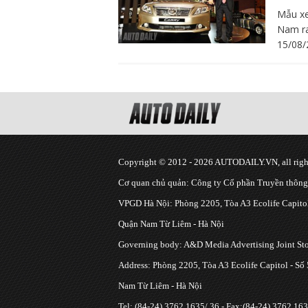
Mẫu xe
Nam ra
15/08/
Copyright © 2012 - 2026 AUTODAILY.VN, all right
Cơ quan chủ quản: Công ty Cổ phần Truyền thôn
VPGD Hà Nội: Phòng 2205, Tòa A3 Ecolife Capitol
Quận Nam Từ Liêm - Hà Nội
Governing body: A&D Media Advertising Joint S
Address: Phòng 2205, Tòa A3 Ecolife Capitol - Số
Nam Từ Liêm - Hà Nội
Tel: (84-24) 3762 1635/ 36 - Fax:(84-24) 3762 163