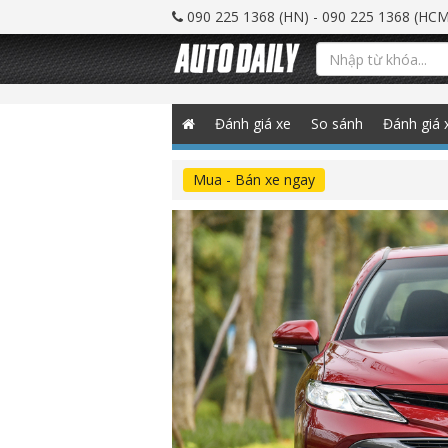
090 225 1368 (HN) - 090 225 1368 (HCM
Đánh giá xe
So sánh
Đánh giá 
Mua - Bán xe ngay