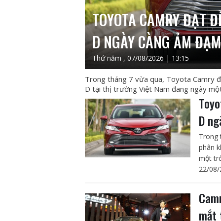
TOYOTA CAMRY ĐẠT Đ
D NGÀY CÀNG ẢM ĐẠM
Thứ năm , 07/08/2026 | 13:15
Trong tháng 7 vừa qua, Toyota Camry đ
D tại thị trường Việt Nam đang ngày mộ
Toyo
D ng
Trong 
phân k
một tr
22/08/
Camr
mắt 