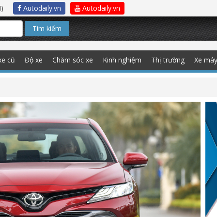
)
Autodaily.vn
Autodaily.vn
Tìm kiếm
xe cũ
Độ xe
Chăm sóc xe
Kinh nghiệm
Thị trường
Xe má