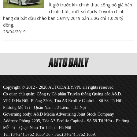
Ít giờ trước khi chính thức công bố giá bán
chính thức, một số đại lý Toyota chính
hãng đã bắt đầu chào bán Camry 2019 bản 2.0G chỉ 1,029 tỷ
đồng.
23/04/2019
Copyright © 2012 - 2026 AUTODAILY.VN, all rights reserved.
Cơ quan chủ quản: Công ty Cổ phần Truyền thông Quảng cáo A&D.
VPGD Hà Nội: Phòng 2205, Tòa A3 Ecolife Capitol - Số 58 Tố Hữu -
Phường Mễ Trì - Quận Nam Từ Liêm - Hà Nội
Governing body: A&D Media Advertising Joint Stock Company
Address: Phòng 2205, Tòa A3 Ecolife Capitol - Số 58 Tố Hữu - Phường
Mễ Trì - Quận Nam Từ Liêm - Hà Nội
Tel: (84-24) 3762 1635/ 36 - Fax:(84-24) 3762 1639.