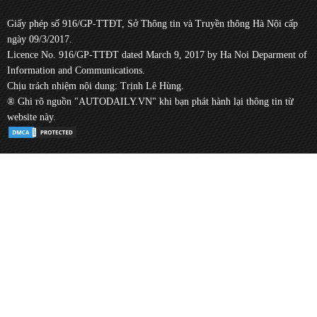
Giấy phép số 916/GP-TTĐT, Sở Thông tin và Truyền thông Hà Nội cấp
ngày 09/3/2017.
Licence No. 916/GP-TTĐT dated March 9, 2017 by Ha Noi Deparment of
Information and Communications.
Chịu trách nhiệm nội dung: Trịnh Lê Hùng.
® Ghi rõ nguồn "AUTODAILY.VN" khi bạn phát hành lại thông tin từ
website này.