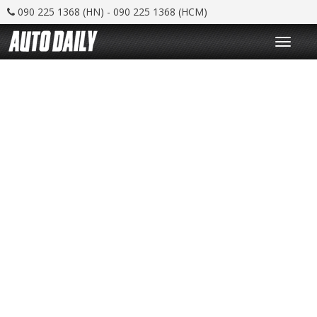
090 225 1368 (HN) - 090 225 1368 (HCM)
T
o
g
g
l
e
n
a
v
i
g
a
t
i
o
n