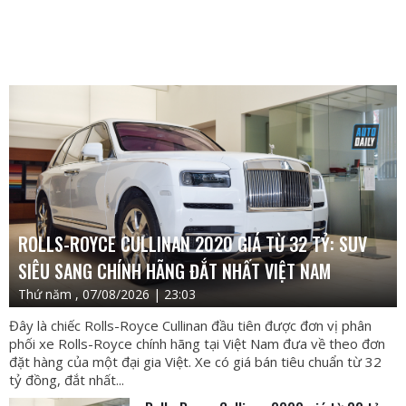
ROLLS-ROYCE CULLINAN 2020 GIÁ TỪ 32 TỶ: SUV
SIÊU SANG CHÍNH HÃNG ĐẮT NHẤT VIỆT NAM
Thứ năm , 07/08/2026 | 23:03
Đây là chiếc Rolls-Royce Cullinan đầu tiên được đơn vị phân
phối xe Rolls-Royce chính hãng tại Việt Nam đưa về theo đơn
đặt hàng của một đại gia Việt. Xe có giá bán tiêu chuẩn từ 32
tỷ đồng, đắt nhất...