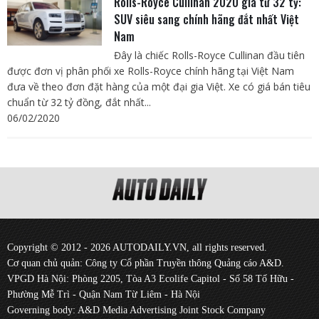
Rolls-Royce Cullinan 2020 giá từ 32 tỷ:
SUV siêu sang chính hãng đắt nhất Việt
Nam
Đây là chiếc Rolls-Royce Cullinan đầu tiên
được đơn vị phân phối xe Rolls-Royce chính hãng tại Việt Nam
đưa về theo đơn đặt hàng của một đại gia Việt. Xe có giá bán tiêu
chuẩn từ 32 tỷ đồng, đắt nhất...
06/02/2020
Copyright © 2012 - 2026 AUTODAILY.VN, all rights reserved.
Cơ quan chủ quản: Công ty Cổ phần Truyền thông Quảng cáo A&D.
VPGD Hà Nội: Phòng 2205, Tòa A3 Ecolife Capitol - Số 58 Tố Hữu -
Phường Mễ Trì - Quận Nam Từ Liêm - Hà Nội
Governing body: A&D Media Advertising Joint Stock Company