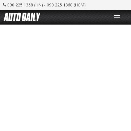
090 225 1368 (HN) - 090 225 1368 (HCM)
T
o
g
g
l
e
n
a
v
i
g
a
t
i
o
n