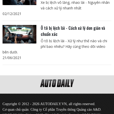
Xe bị lệch vô lăng, nhao lái - Nguyên nhân
và cách xử lý nhanh nhất
02/12/2021
Ô tô bị lệch lái - Cách xử lý đơn giản và
chuẩn xác
Ô tô bị lệch lái - Xử lý như thế nào và chi
phí bao nhiêu? Hãy cùng theo dõi video
bên dưới.
21/06/2021
Copyright © 2012 - 2026 AUTODAILY.VN, all rights reserved.
Cơ quan chủ quản: Công ty Cổ phần Truyền thông Quảng cáo A&D.