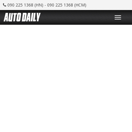
090 225 1368 (HN) - 090 225 1368 (HCM)
T
o
g
g
l
e
n
a
v
i
g
a
t
i
o
n