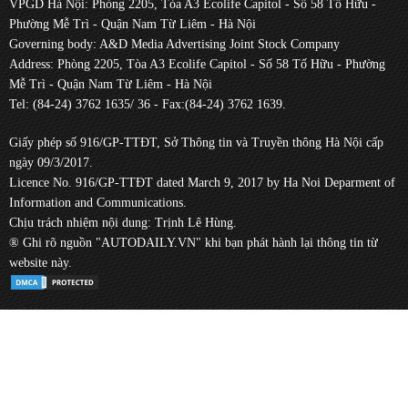
VPGD Hà Nội: Phòng 2205, Tòa A3 Ecolife Capitol - Số 58 Tố Hữu -
Phường Mễ Trì - Quận Nam Từ Liêm - Hà Nội
Governing body: A&D Media Advertising Joint Stock Company
Address: Phòng 2205, Tòa A3 Ecolife Capitol - Số 58 Tố Hữu - Phường
Mễ Trì - Quận Nam Từ Liêm - Hà Nội
Tel: (84-24) 3762 1635/ 36 - Fax:(84-24) 3762 1639.
Giấy phép số 916/GP-TTĐT, Sở Thông tin và Truyền thông Hà Nội cấp
ngày 09/3/2017.
Licence No. 916/GP-TTĐT dated March 9, 2017 by Ha Noi Deparment of
Information and Communications.
Chịu trách nhiệm nội dung: Trịnh Lê Hùng.
® Ghi rõ nguồn "AUTODAILY.VN" khi bạn phát hành lại thông tin từ
website này.