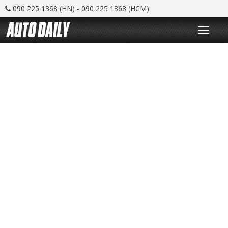
090 225 1368 (HN) - 090 225 1368 (HCM)
T
o
g
g
l
e
n
a
v
i
g
a
t
i
o
n