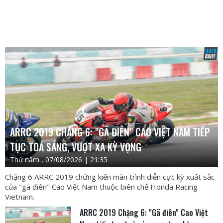
ARRC 2019 CHẶNG 6: "GÃ ĐIÊN" CAO VIỆT NAM TIẾP
TỤC TOẢ SÁNG, VƯỢT XA KỲ VỌNG
Thứ năm , 07/08/2026 | 21:35
Chặng 6 ARRC 2019 chứng kiến màn trình diễn cực kỳ xuất sắc
của "gã điên" Cao Việt Nam thuộc biên chế Honda Racing
Vietnam.
ARRC 2019 Chặng 6: "Gã điên" Cao Việt