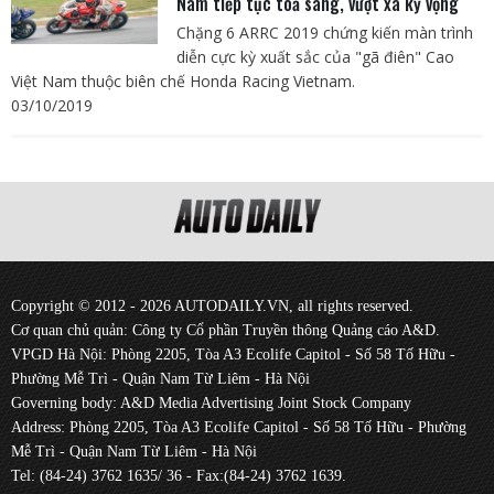
Nam tiếp tục toả sáng, vượt xa kỳ vọng
Chặng 6 ARRC 2019 chứng kiến màn trình
diễn cực kỳ xuất sắc của "gã điên" Cao
Việt Nam thuộc biên chế Honda Racing Vietnam.
03/10/2019
Copyright © 2012 - 2026 AUTODAILY.VN, all rights reserved.
Cơ quan chủ quản: Công ty Cổ phần Truyền thông Quảng cáo A&D.
VPGD Hà Nội: Phòng 2205, Tòa A3 Ecolife Capitol - Số 58 Tố Hữu -
Phường Mễ Trì - Quận Nam Từ Liêm - Hà Nội
Governing body: A&D Media Advertising Joint Stock Company
Address: Phòng 2205, Tòa A3 Ecolife Capitol - Số 58 Tố Hữu - Phường
Mễ Trì - Quận Nam Từ Liêm - Hà Nội
Tel: (84-24) 3762 1635/ 36 - Fax:(84-24) 3762 1639.