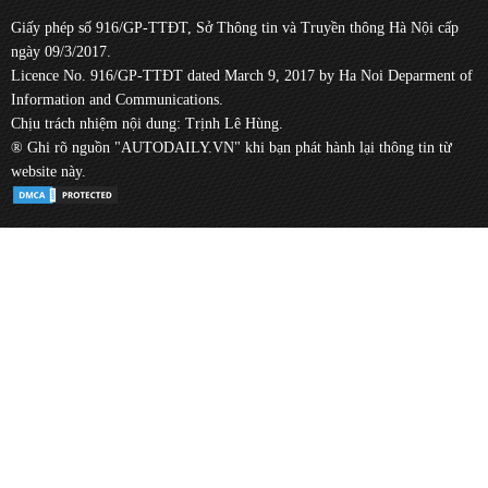
Giấy phép số 916/GP-TTĐT, Sở Thông tin và Truyền thông Hà Nội cấp
ngày 09/3/2017.
Licence No. 916/GP-TTĐT dated March 9, 2017 by Ha Noi Deparment of
Information and Communications.
Chịu trách nhiệm nội dung: Trịnh Lê Hùng.
® Ghi rõ nguồn "AUTODAILY.VN" khi bạn phát hành lại thông tin từ
website này.