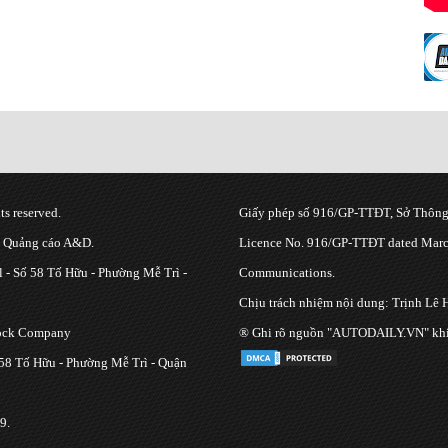
s reserved.
Giấy phép số 916/GP-TTĐT, Sở Thông 
g Quảng cáo A&D.
Licence No. 916/GP-TTĐT dated March
 - Số 58 Tố Hữu - Phường Mễ Trì -
Communications.
Chịu trách nhiệm nội dung: Trịnh Lê 
tock Company
® Ghi rõ nguồn "AUTODAILY.VN" khi bạ
 58 Tố Hữu - Phường Mễ Trì - Quận
9.