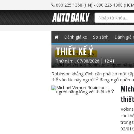
090 225 1368 (HN) - 090 225 1368 (HCM
MICHAEL VERNON ROB
Đánh giá xe
So sánh
Đánh giá 
THIẾT KẾ Ý
Mua - Bán xe ngay
Thứ năm , 07/08/2026 | 12:41
Robinson khẳng định cần phải có một tập 
thể vào lúc này người Ý đang ngủ quên tro
Mich
thiế
Robins
các th
trong t
02/01/