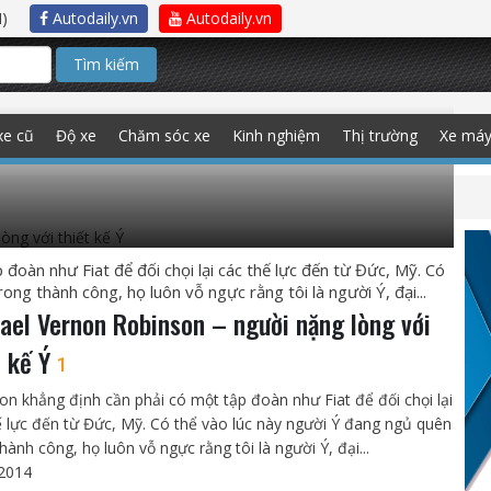
)
Autodaily.vn
Autodaily.vn
Tìm kiếm
INSON – NGƯỜI NẶNG LÒNG VỚI
xe cũ
Độ xe
Chăm sóc xe
Kinh nghiệm
Thị trường
Xe má
đoàn như Fiat để đối chọi lại các thế lực đến từ Đức, Mỹ. Có
ng thành công, họ luôn vỗ ngực rằng tôi là người Ý, đại...
ael Vernon Robinson – người nặng lòng với
t kế Ý
1
on khẳng định cần phải có một tập đoàn như Fiat để đối chọi lại
ế lực đến từ Đức, Mỹ. Có thể vào lúc này người Ý đang ngủ quên
hành công, họ luôn vỗ ngực rằng tôi là người Ý, đại...
2014