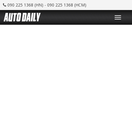
090 225 1368 (HN) - 090 225 1368 (HCM)
T
o
g
g
l
e
n
a
v
i
g
a
t
i
o
n