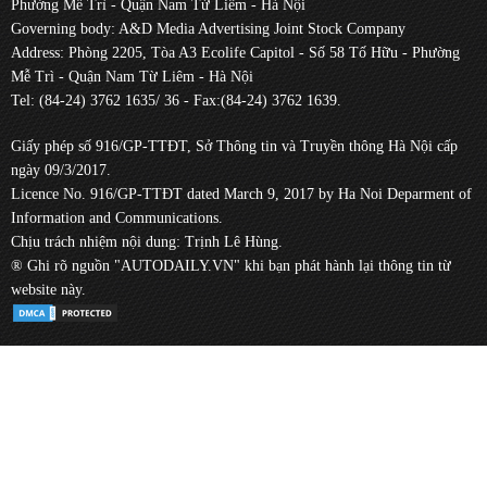
Phường Mễ Trì - Quận Nam Từ Liêm - Hà Nội
Governing body: A&D Media Advertising Joint Stock Company
Address: Phòng 2205, Tòa A3 Ecolife Capitol - Số 58 Tố Hữu - Phường
Mễ Trì - Quận Nam Từ Liêm - Hà Nội
Tel: (84-24) 3762 1635/ 36 - Fax:(84-24) 3762 1639.
Giấy phép số 916/GP-TTĐT, Sở Thông tin và Truyền thông Hà Nội cấp
ngày 09/3/2017.
Licence No. 916/GP-TTĐT dated March 9, 2017 by Ha Noi Deparment of
Information and Communications.
Chịu trách nhiệm nội dung: Trịnh Lê Hùng.
® Ghi rõ nguồn "AUTODAILY.VN" khi bạn phát hành lại thông tin từ
website này.