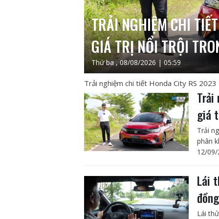
TRẢI NGHIỆM CHI TIẾ
GIÁ TRỊ NỔI TRỘI TR
Thứ ba , 08/08/2026 | 05:59
Trải nghiệm chi tiết Honda City RS 2023 -
Trải
giá 
Trải ng
phân k
12/09/
Lái 
đồng
Lái th