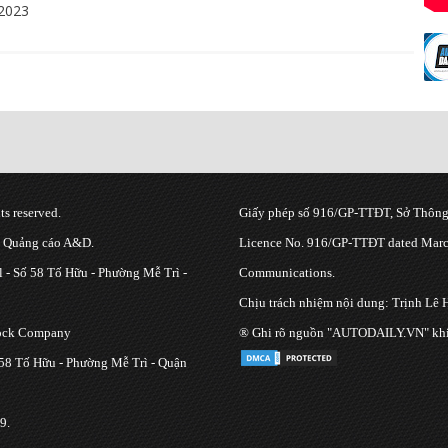
2023
s reserved.
Giấy phép số 916/GP-TTĐT, Sở Thông 
g Quảng cáo A&D.
Licence No. 916/GP-TTĐT dated March
 - Số 58 Tố Hữu - Phường Mễ Trì -
Communications.
Chịu trách nhiệm nội dung: Trịnh Lê 
tock Company
® Ghi rõ nguồn "AUTODAILY.VN" khi bạ
 58 Tố Hữu - Phường Mễ Trì - Quận
9.