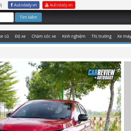
)
Autodaily.vn
Autodaily.vn
Tìm kiếm
xe cũ
Độ xe
Chăm sóc xe
Kinh nghiệm
Thị trường
Xe má