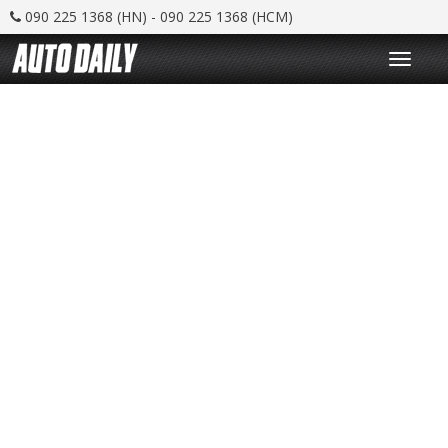
090 225 1368 (HN) - 090 225 1368 (HCM)
T
o
g
g
l
e
n
a
v
i
g
a
t
i
o
n