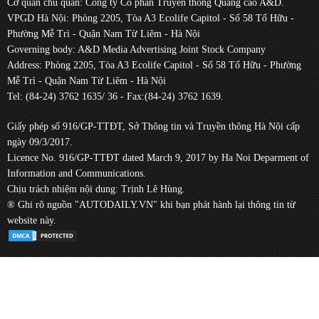
Cơ quan chủ quản: Công ty Cổ phần Truyền thông Quảng cáo A&D.
VPGD Hà Nội: Phòng 2205, Tòa A3 Ecolife Capitol - Số 58 Tố Hữu -
Phường Mễ Trì - Quận Nam Từ Liêm - Hà Nội
Governing body: A&D Media Advertising Joint Stock Company
Address: Phòng 2205, Tòa A3 Ecolife Capitol - Số 58 Tố Hữu - Phường
Mễ Trì - Quận Nam Từ Liêm - Hà Nội
Tel: (84-24) 3762 1635/ 36 - Fax:(84-24) 3762 1639.
Giấy phép số 916/GP-TTĐT, Sở Thông tin và Truyền thông Hà Nội cấp
ngày 09/3/2017.
Licence No. 916/GP-TTĐT dated March 9, 2017 by Ha Noi Deparment of
Information and Communications.
Chịu trách nhiệm nội dung: Trịnh Lê Hùng.
® Ghi rõ nguồn "AUTODAILY.VN" khi bạn phát hành lại thông tin từ
website này.