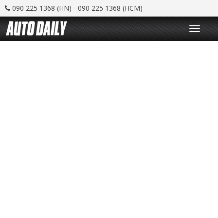
090 225 1368 (HN) - 090 225 1368 (HCM)
T
o
g
g
l
e
n
a
v
i
g
a
t
i
o
n