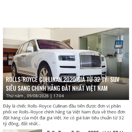
ROLLS-ROYCE CULLINAN 2020 GIÁ TỪ 32 TỶ: SUV
SIÊU SANG CHÍNH HÃNG ĐẮT NHẤT VIỆT NAM
Thứ năm , 09/08/2026 | 17:04
Đây là chiếc Rolls-Royce Cullinan đầu tiên được đơn vị phân
phối xe Rolls-Royce chính hãng tại Việt Nam đưa về theo đơn
đặt hàng của một đại gia Việt. Xe có giá bán tiêu chuẩn từ 32
tỷ đồng, đắt nhất...