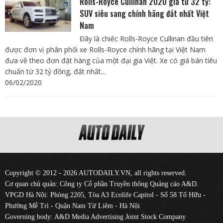
Rolls-Royce Cullinan 2020 giá từ 32 tỷ:
SUV siêu sang chính hãng đắt nhất Việt
Nam
Đây là chiếc Rolls-Royce Cullinan đầu tiên
được đơn vị phân phối xe Rolls-Royce chính hãng tại Việt Nam
đưa về theo đơn đặt hàng của một đại gia Việt. Xe có giá bán tiêu
chuẩn từ 32 tỷ đồng, đắt nhất...
06/02/2020
Copyright © 2012 - 2026 AUTODAILY.VN, all rights reserved.
Cơ quan chủ quản: Công ty Cổ phần Truyền thông Quảng cáo A&D.
VPGD Hà Nội: Phòng 2205, Tòa A3 Ecolife Capitol - Số 58 Tố Hữu -
Phường Mễ Trì - Quận Nam Từ Liêm - Hà Nội
Governing body: A&D Media Advertising Joint Stock Company