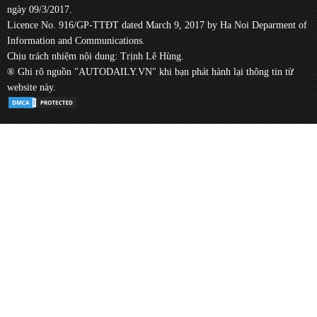
ngày 09/3/2017.
Licence No. 916/GP-TTĐT dated March 9, 2017 by Ha Noi Deparment of
Information and Communications.
Chịu trách nhiệm nội dung: Trịnh Lê Hùng.
® Ghi rõ nguồn "AUTODAILY.VN" khi bạn phát hành lại thông tin từ
website này.