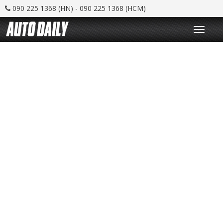
090 225 1368 (HN) - 090 225 1368 (HCM)
T
o
g
g
l
e
n
a
v
i
g
a
t
i
o
n