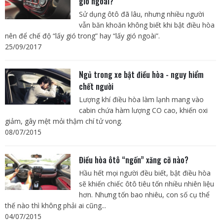
gió ngoài?
Sử dụng ôtô đã lâu, nhưng nhiều người
vẫn băn khoăn không biết khi bật điều hòa
nên để chế độ “lấy gió trong” hay “lấy gió ngoài”.
25/09/2017
Ngủ trong xe bật điều hòa - nguy hiểm
chết người
Lượng khí điều hòa làm lạnh mang vào
cabin chứa hàm lượng CO cao, khiến oxi
giảm, gây mệt mỏi thậm chí tử vong.
08/07/2015
Điều hòa ôtô “ngốn” xăng cỡ nào?
Hầu hết mọi người đều biết, bật điều hòa
sẽ khiến chiếc ôtô tiêu tốn nhiều nhiên liệu
hơn. Nhưng tốn bao nhiêu, con số cụ thể
thế nào thì không phải ai cũng...
04/07/2015