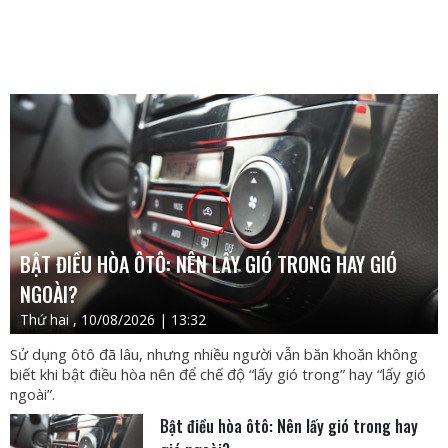
BẬT ĐIỀU HÒA ÔTÔ: NÊN LẤY GIÓ TRONG HAY GIÓ
NGOÀI?
Thứ hai , 10/08/2026 | 13:32
Sử dụng ôtô đã lâu, nhưng nhiều người vẫn băn khoăn không
biết khi bật điều hòa nên để chế độ “lấy gió trong” hay “lấy gió
ngoài”.
Bật điều hòa ôtô: Nên lấy gió trong hay