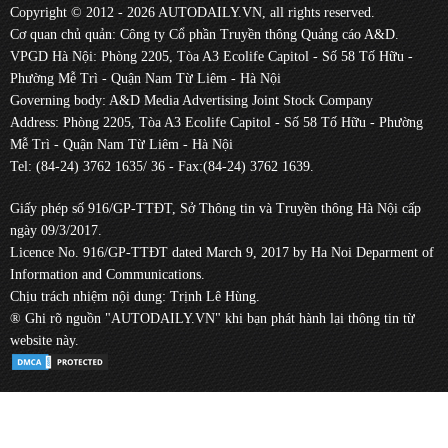
Copyright © 2012 - 2026 AUTODAILY.VN, all rights reserved.
Cơ quan chủ quản: Công ty Cổ phần Truyền thông Quảng cáo A&D.
VPGD Hà Nội: Phòng 2205, Tòa A3 Ecolife Capitol - Số 58 Tố Hữu -
Phường Mễ Trì - Quận Nam Từ Liêm - Hà Nội
Governing body: A&D Media Advertising Joint Stock Company
Address: Phòng 2205, Tòa A3 Ecolife Capitol - Số 58 Tố Hữu - Phường
Mễ Trì - Quận Nam Từ Liêm - Hà Nội
Tel: (84-24) 3762 1635/ 36 - Fax:(84-24) 3762 1639.
Giấy phép số 916/GP-TTĐT, Sở Thông tin và Truyền thông Hà Nội cấp
ngày 09/3/2017.
Licence No. 916/GP-TTĐT dated March 9, 2017 by Ha Noi Deparment of
Information and Communications.
Chịu trách nhiệm nội dung: Trịnh Lê Hùng.
® Ghi rõ nguồn "AUTODAILY.VN" khi bạn phát hành lại thông tin từ
website này.