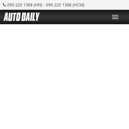
090 225 1368 (HN) - 090 225 1368 (HCM)
T
o
g
g
l
e
n
a
v
i
g
a
t
i
o
n