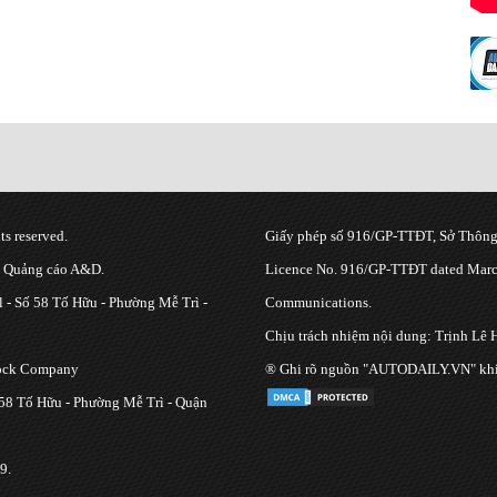
s reserved.
Giấy phép số 916/GP-TTĐT, Sở Thông 
g Quảng cáo A&D.
Licence No. 916/GP-TTĐT dated March
 - Số 58 Tố Hữu - Phường Mễ Trì -
Communications.
Chịu trách nhiệm nội dung: Trịnh Lê 
tock Company
® Ghi rõ nguồn "AUTODAILY.VN" khi bạ
 58 Tố Hữu - Phường Mễ Trì - Quận
9.