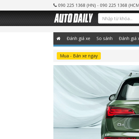
090 225 1368 (HN) - 090 225 1368 (HCM
Đánh giá xe
So sánh
Đánh giá 
Mua - Bán xe ngay