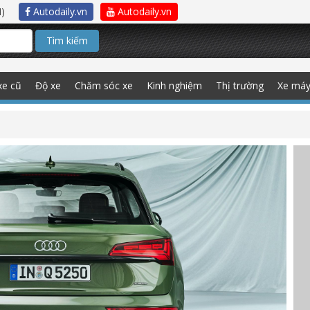
)
Autodaily.vn
Autodaily.vn
Tìm kiếm
xe cũ
Độ xe
Chăm sóc xe
Kinh nghiệm
Thị trường
Xe má