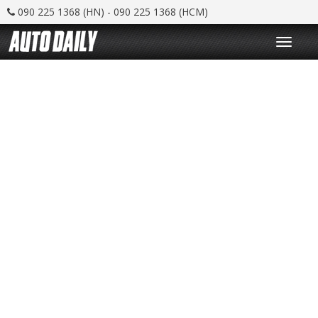
090 225 1368 (HN) - 090 225 1368 (HCM)
T
o
g
g
l
e
n
a
v
i
g
a
t
i
o
n