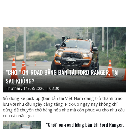
"CHƠI" ON-ROAD BẰNG BÁN TẢI FORD RANGER, TẠI
SAO KHÔNG?
Thứ hai , 11/08/2026 | 03:30
Sử dụng xe pick-up (bán tải) tại Việt Nam đang trở thành trào
lưu với nhu cầu ngày càng tăng. Pick-up ngày nay không chỉ
dùng để chuyên chở hàng hóa nhẹ mà còn phục vụ cho nhu cầu
của cá nhân, gia...
"Chơi" on-road bằng bán tải Ford Ranger,