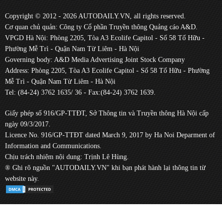
Copyright © 2012 - 2026 AUTODAILY.VN, all rights reserved.
Cơ quan chủ quản: Công ty Cổ phần Truyền thông Quảng cáo A&D.
VPGD Hà Nội: Phòng 2205, Tòa A3 Ecolife Capitol - Số 58 Tố Hữu -
Phường Mễ Trì - Quận Nam Từ Liêm - Hà Nội
Governing body: A&D Media Advertising Joint Stock Company
Address: Phòng 2205, Tòa A3 Ecolife Capitol - Số 58 Tố Hữu - Phường
Mễ Trì - Quận Nam Từ Liêm - Hà Nội
Tel: (84-24) 3762 1635/ 36 - Fax:(84-24) 3762 1639.
Giấy phép số 916/GP-TTĐT, Sở Thông tin và Truyền thông Hà Nội cấp
ngày 09/3/2017.
Licence No. 916/GP-TTĐT dated March 9, 2017 by Ha Noi Deparment of
Information and Communications.
Chịu trách nhiệm nội dung: Trịnh Lê Hùng.
® Ghi rõ nguồn "AUTODAILY.VN" khi bạn phát hành lại thông tin từ
website này.