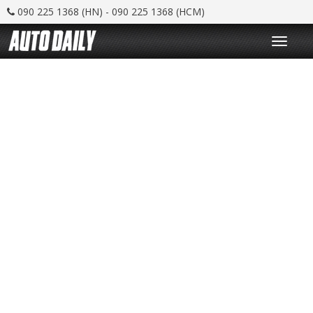
090 225 1368 (HN) - 090 225 1368 (HCM)
T
o
g
g
l
e
n
a
v
i
g
a
t
i
o
n