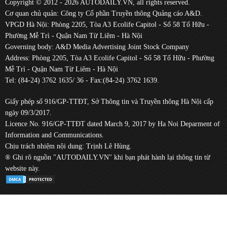
Copyright © 2012 - 2026 AUTODAILY.VN, all rights reserved.
Cơ quan chủ quản: Công ty Cổ phần Truyền thông Quảng cáo A&D.
VPGD Hà Nội: Phòng 2205, Tòa A3 Ecolife Capitol - Số 58 Tố Hữu -
Phường Mễ Trì - Quận Nam Từ Liêm - Hà Nội
Governing body: A&D Media Advertising Joint Stock Company
Address: Phòng 2205, Tòa A3 Ecolife Capitol - Số 58 Tố Hữu - Phường
Mễ Trì - Quận Nam Từ Liêm - Hà Nội
Tel: (84-24) 3762 1635/ 36 - Fax:(84-24) 3762 1639.
Giấy phép số 916/GP-TTĐT, Sở Thông tin và Truyền thông Hà Nội cấp
ngày 09/3/2017.
Licence No. 916/GP-TTĐT dated March 9, 2017 by Ha Noi Deparment of
Information and Communications.
Chịu trách nhiệm nội dung: Trịnh Lê Hùng.
® Ghi rõ nguồn "AUTODAILY.VN" khi bạn phát hành lại thông tin từ
website này.