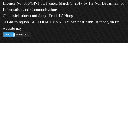
Licence No. 916/GP-TTĐT dated March 9, 2017 by Ha Noi Deparment of
Information and Communications.
Chịu trách nhiệm nội dung: Trịnh Lê Hùng.
® Ghi rõ nguồn "AUTODAILY.VN" khi bạn phát hành lại thông tin từ
website này.