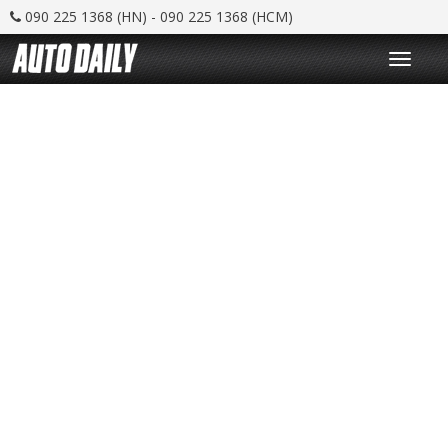
090 225 1368 (HN) - 090 225 1368 (HCM)
T
o
g
g
l
e
n
a
v
i
g
a
t
i
o
n